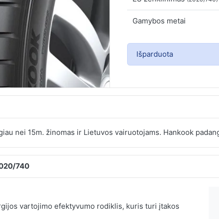
Gamybos metai
Išparduota
iau nei 15m. žinomas ir Lietuvos vairuotojams. Hankook padang
2020/740
ijos vartojimo efektyvumo rodiklis, kuris turi įtakos