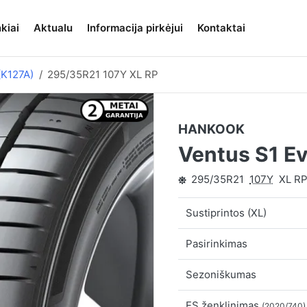
kiai
Aktualu
Informacija pirkėjui
Kontaktai
(K127A)
295/35R21 107Y XL RP
HANKOOK
Ventus S1 E
295/35R21
107Y
XL R
Sustiprintos (XL)
Pasirinkimas
Sezoniškumas
ES ženklinimas
(2020/740)