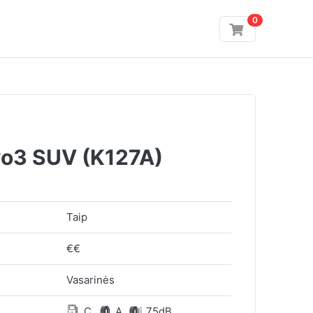
0
vo3 SUV (K127A)
P
Taip
€€
Vasarinės
C
A
75dB