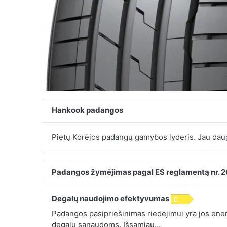
Hankook padangos
Pietų Korėjos padangų gamybos lyderis. Jau daug
Padangos žymėjimas pagal ES reglamentą nr. 
Degalų naudojimo efektyvumas
Padangos pasipriešinimas riedėjimui yra jos energ
degalų sąnaudoms.
Išsamiau...