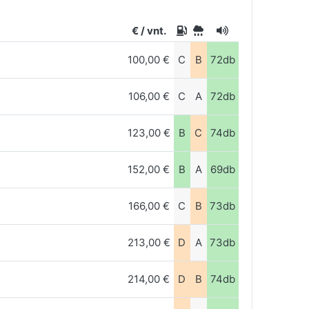
€ / vnt.
100,00 €
C
B
72db
106,00 €
C
A
72db
123,00 €
B
C
74db
152,00 €
B
A
69db
166,00 €
C
B
73db
213,00 €
D
A
73db
214,00 €
D
B
74db