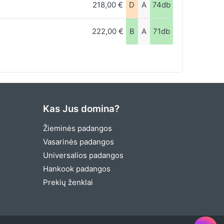
218,00 €
D
A
74db
222,00 €
B
A
71db
Kas Jus domina?
Žieminės padangos
Vasarinės padangos
Universalios padangos
Hankook padangos
Prekių ženklai