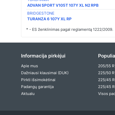
ADVAN SPORT V105T 107Y XL N2 RPB
BRIDGESTONE
TURANZA 6 107Y XL RP
* - ES ženklinimas pagal reglamentą 1222/2009.
Informacija pirkėjui
Populia
Apie mus
205/55 R
Dažniausi klausimai (DUK)
225/50 R
Pirkti išsimokėtinai
225/45 R
Padangų garantija
225/45 R
Aktualu
Visos pa