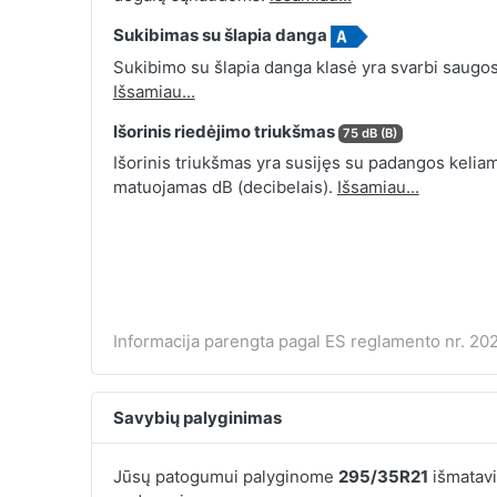
Sukibimas su šlapia danga
Sukibimo su šlapia danga klasė yra svarbi saugos
Išsamiau...
Išorinis riedėjimo triukšmas
75 dB (B)
Išorinis triukšmas yra susijęs su padangos keliamu
matuojamas dB (decibelais).
Išsamiau...
Informacija parengta pagal ES reglamento nr. 202
Savybių palyginimas
Jūsų patogumui palyginome
295/35R21
išmatavi