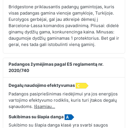
Bridgestone priklausantis padangų gamintojas, kuris
visas padangas gamina vienoje gamykloje, Turkijoje.
Eurolygos gerbėjai, gal jau atkreipė dėmesį į
Barcelona-Lassa komandos pavadinimą. Pliusai: didelė
ginamų dydžių gama, konkurencinga kaina. Minusas:
daugumoje dydžių gaminamas 1 protektorius. Bet gal ir
gerai, nes tada gali istobulinti vieną gaminį.
Padangos žymėjimas pagal ES reglamentą nr.
2020/740
Degalų naudojimo efektyvumas
Padangos pasipriešinimas riedėjimui yra jos energijos
vartojimo efektyvumo rodiklis, kuris turi įtakos degalų
sąnaudoms.
Išsamiau...
Sukibimas su šlapia danga
Sukibimo su šlapia danga klasė yra svarbi saugos