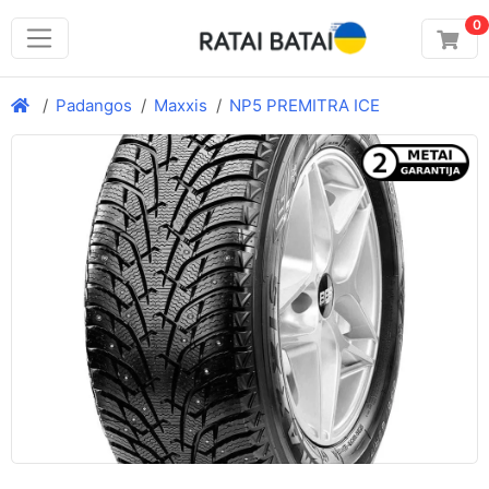
0
Padangos
Maxxis
NP5 PREMITRA ICE