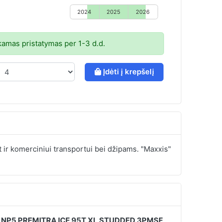
2024
2025
2026
mas pristatymas per 1-3 d.d.
Įdėti į krepšelį
 ir komerciniui transportui bei džipams. "Maxxis"
NP5 PREMITRA ICE 95T XL STUDDED 3PMSF