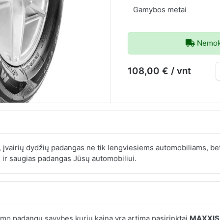
Gamybos metai
Nemoka
108,00 € / vnt
 įvairių dydžių padangas ne tik lengviesiems automobiliams, bet
 ir saugias padangas Jūsų automobiliui.
mo padangų savybes kurių kaina yra artima pasirinktai
MAXXIS 