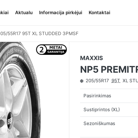
kiai
Aktualu
Informacija pirkėjui
Kontaktai
205/55R17 95T XL STUDDED 3PMSF
MAXXIS
NP5 PREMIT
205/55R17
95T
XL ST
Pasirinkimas
Sustiprintos (XL)
Sezoniškumas