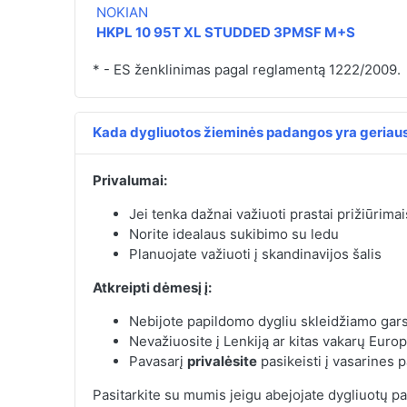
NOKIAN
HKPL 10 95T XL STUDDED 3PMSF M+S
* - ES ženklinimas pagal reglamentą 1222/2009.
Kada dygliuotos žieminės padangos yra geriaus
Privalumai:
Jei tenka dažnai važiuoti prastai prižiūrimais
Norite idealaus sukibimo su ledu
Planuojate važiuoti į skandinavijos šalis
Atkreipti dėmesį į:
Nebijote papildomo dygliu skleidžiamo gar
Nevažiuosite į Lenkiją ar kitas vakarų Europ
Pavasarį
privalėsite
pasikeisti į vasarines 
Pasitarkite su mumis jeigu abejojate dygliuotų 