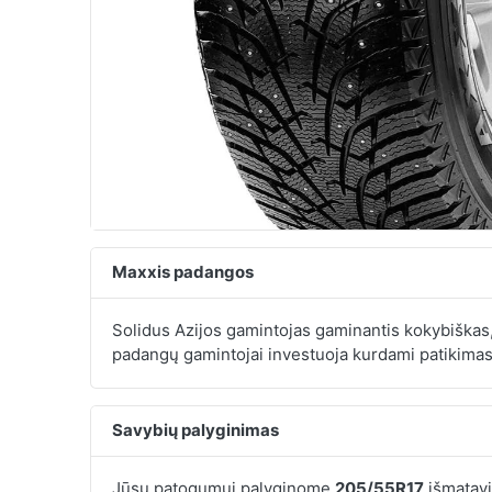
Maxxis padangos
Solidus Azijos gamintojas gaminantis kokybiškas,
padangų gamintojai investuoja kurdami patikimas
Savybių palyginimas
Jūsų patogumui palyginome
205/55R17
išmatavi