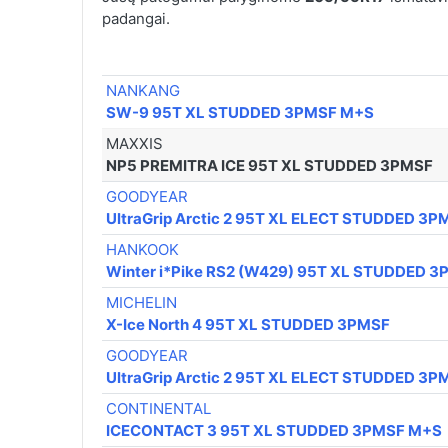
padangai.
NANKANG
SW-9 95T XL STUDDED 3PMSF M+S
MAXXIS
NP5 PREMITRA ICE 95T XL STUDDED 3PMSF
GOODYEAR
UltraGrip Arctic 2 95T XL ELECT STUDDED 3
HANKOOK
Winter i*Pike RS2 (W429) 95T XL STUDDED 
MICHELIN
X-Ice North 4 95T XL STUDDED 3PMSF
GOODYEAR
UltraGrip Arctic 2 95T XL ELECT STUDDED 3
CONTINENTAL
ICECONTACT 3 95T XL STUDDED 3PMSF M+S