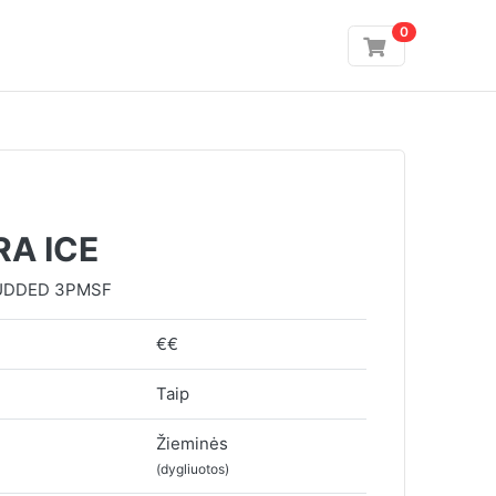
0
RA ICE
UDDED 3PMSF
€€
Taip
Žieminės
(dygliuotos)