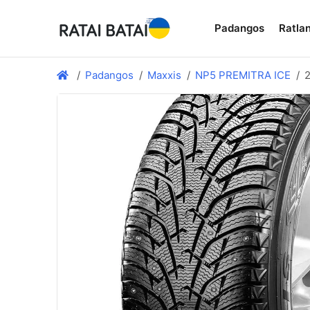
Padangos
Ratlan
Padangos
Maxxis
NP5 PREMITRA ICE