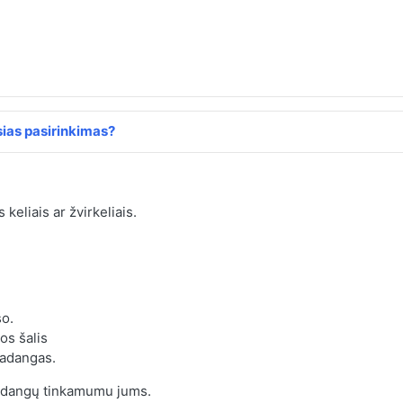
ias pasirinkimas?
 keliais ar žvirkeliais.
so.
os šalis
padangas.
padangų tinkamumu jums.