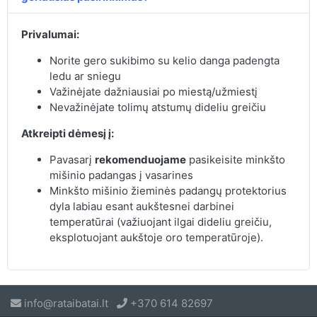
Privalumai:
Norite gero sukibimo su kelio danga padengta
ledu ar sniegu
Važinėjate dažniausiai po miestą/užmiestį
Nevažinėjate tolimų atstumų dideliu greičiu
Atkreipti dėmesį į:
Pavasarį
rekomenduojame
pasikeisite minkšto
mišinio padangas į vasarines
Minkšto mišinio žieminės padangų protektorius
dyla labiau esant aukštesnei darbinei
temperatūrai (važiuojant ilgai dideliu greičiu,
eksplotuojant aukštoje oro temperatūroje).
info@rataibatai.lt
+370 614 82697