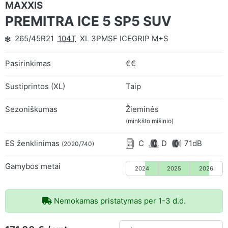
MAXXIS
PREMITRA ICE 5 SP5 SUV
265/45R21
104T
XL 3PMSF ICEGRIP M+S
Pasirinkimas
€€
Sustiprintos (XL)
Taip
Sezoniškumas
Žieminės
(minkšto mišinio)
ES ženklinimas
C
D
71dB
(2020/740)
Gamybos metai
2024
2025
2026
Nemokamas pristatymas per 1-3 d.d.