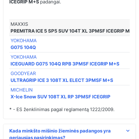
ICEGRIP M+S
padangai.
MAXXIS
PREMITRA ICE 5 SP5 SUV 104T XL 3PMSF ICEGRIP M+S
YOKOHAMA
G075 104Q
YOKOHAMA
ICEGUARD G075 104Q RPB 3PMSF ICEGRIP M+S
GOODYEAR
ULTRAGRIP ICE 3 108T XL ELECT 3PMSF M+S
MICHELIN
X-Ice Snow SUV 108T XL RP 3PMSF ICEGRIP
* - ES ženklinimas pagal reglamentą 1222/2009.
Kada minkšto mišinio žieminės padangos yra
geriausias pasirinkimas?