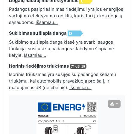
Degalų naudojimo efektyvumas
Padangos pasipriešinimas riedėjimui yra jos energijos
vartojimo efektyvumo rodiklis, kuris turi įtakos degalų
sąnaudoms.
Išsamiau...
Sukibimas su šlapia danga
Sukibimo su šlapia danga klasė yra svarbi saugos
funkcija, susijusi su padangos stabdymu šlapiame
kelyje.
Išsamiau...
Išorinis riedėjimo triukšmas
71 dB (B)
Išorinis triukšmas yra susijęs su padangos keliamu
triukšmu, kai automobilis pravažiuoja pro šalį, ir
matuojamas dB (decibelais).
Išsamiau...