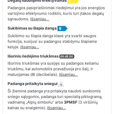
Degalų naudojimo efektyvumas
Padangos pasipriešinimas riedėjimui yra jos energijos
vartojimo efektyvumo rodiklis, kuris turi įtakos degalų
sąnaudoms.
Išsamiau...
Sukibimas su šlapia danga
Sukibimo su šlapia danga klasė yra svarbi saugos
funkcija, susijusi su padangos stabdymu šlapiame
kelyje.
Išsamiau...
Išorinis riedėjimo triukšmas
69 dB (A)
Išorinis triukšmas yra susijęs su padangos keliamu
triukšmu, kai automobilis pravažiuoja pro šalį, ir
matuojamas dB (decibelais).
Išsamiau...
Padanga pritaikyta sniegui
Ši žieminė padanga yra pritaikyta naudoti sunkiomis
sniego sąlygomis, padanga turi specialią piktogramą,
vadinamą „Alpių simboliu“ arba
3PMSF
(3 viršūnių
kalnas su snaigėmis).
Išsamiau...