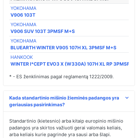
YOKOHAMA
V906 103T
YOKOHAMA
V906 SUV 103T 3PMSF M+S
YOKOHAMA
BLUEARTH WINTER V905 107H XL 3PMSF M+S
HANKOOK
WINTER I*CEPT EVO3 X (W330A) 107H XL RP 3PMSF M
* - ES ženklinimas pagal reglamentą 1222/2009.
Kada standartinio mišinio žieminės padangos yra
geriausias pasirinkimas?
Standartinio (kietesnio) arba kitaip europinio mišinio
padangos yra skirtos važiuoti gerai valomais keliais,
arba keliais kurie pagrinde yra sausi arba šlapi.