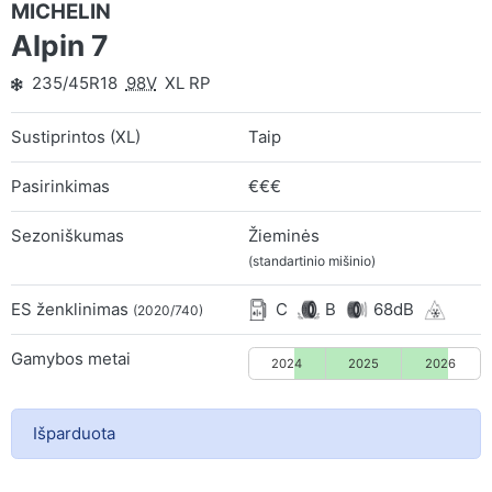
MICHELIN
Alpin 7
235/45R18
98V
XL RP
Sustiprintos (XL)
Taip
Pasirinkimas
€€€
Sezoniškumas
Žieminės
(standartinio mišinio)
ES ženklinimas
C
B
68dB
(2020/740)
Gamybos metai
2024
2025
2026
Išparduota