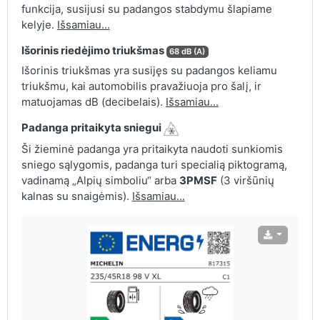
funkcija, susijusi su padangos stabdymu šlapiame
kelyje.
Išsamiau...
Išorinis riedėjimo triukšmas
68 dB (A)
Išorinis triukšmas yra susijęs su padangos keliamu
triukšmu, kai automobilis pravažiuoja pro šalį, ir
matuojamas dB (decibelais).
Išsamiau...
Padanga pritaikyta sniegui
Ši žieminė padanga yra pritaikyta naudoti sunkiomis
sniego sąlygomis, padanga turi specialią piktogramą,
vadinamą „Alpių simboliu“ arba
3PMSF
(3 viršūnių
kalnas su snaigėmis).
Išsamiau...