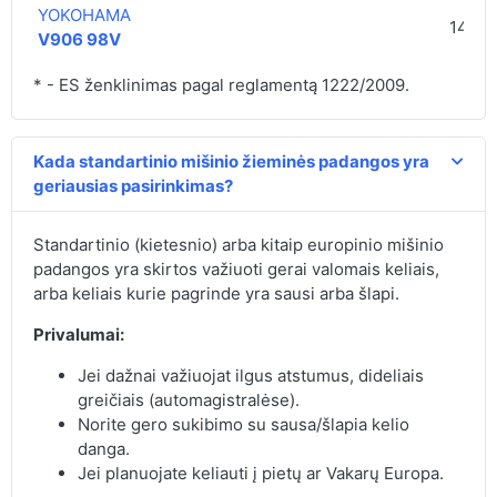
YOKOHAMA
144,0
V906 98V
* - ES ženklinimas pagal reglamentą 1222/2009.
Kada standartinio mišinio žieminės padangos yra
geriausias pasirinkimas?
Standartinio (kietesnio) arba kitaip europinio mišinio
padangos yra skirtos važiuoti gerai valomais keliais,
arba keliais kurie pagrinde yra sausi arba šlapi.
Privalumai:
Jei dažnai važiuojat ilgus atstumus, dideliais
greičiais (automagistralėse).
Norite gero sukibimo su sausa/šlapia kelio
danga.
Jei planuojate keliauti į pietų ar Vakarų Europa.