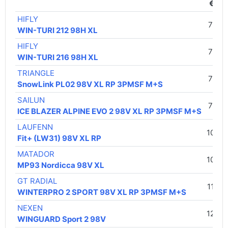
€ / v
HIFLY
73,0
WIN-TURI 212 98H XL
HIFLY
73,0
WIN-TURI 216 98H XL
TRIANGLE
75,00
SnowLink PL02 98V XL RP 3PMSF M+S
SAILUN
79,00
ICE BLAZER ALPINE EVO 2 98V XL RP 3PMSF M+S
LAUFENN
105,0
Fit+ (LW31) 98V XL RP
MATADOR
109,0
MP93 Nordicca 98V XL
GT RADIAL
110,0
WINTERPRO 2 SPORT 98V XL RP 3PMSF M+S
NEXEN
125,0
WINGUARD Sport 2 98V