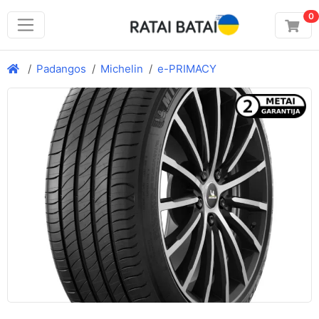
0
Padangos
Michelin
e-PRIMACY