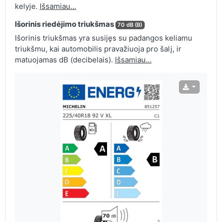
kelyje.
Išsamiau...
Išorinis riedėjimo triukšmas
70 dB (B)
Išorinis triukšmas yra susijęs su padangos keliamu
triukšmu, kai automobilis pravažiuoja pro šalį, ir
matuojamas dB (decibelais).
Išsamiau...