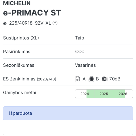
MICHELIN
e-PRIMACY ST
225/40R18
92V
XL (*)
Sustiprintos (XL)
Taip
Pasirinkimas
€€€
Sezoniškumas
Vasarinės
ES ženklinimas
A
B
70dB
(2020/740)
Gamybos metai
2024
2025
2026
Išparduota