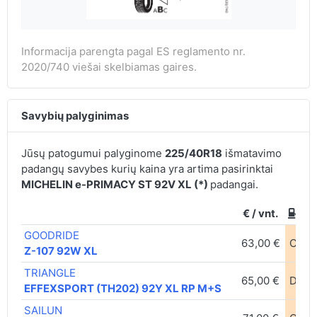
Informacija parengta pagal ES reglamento nr.
2020/740 viešai skelbiamas gaires.
Savybių palyginimas
Jūsų patogumui palyginome
225/40R18
išmatavimo
padangų savybes kurių kaina yra artima pasirinktai
MICHELIN e-PRIMACY ST 92V XL (*)
padangai.
€ / vnt.
GOODRIDE
63,00 €
C
B
Z-107 92W XL
TRIANGLE
65,00 €
D
B
EFFEXSPORT (TH202) 92Y XL RP M+S
SAILUN