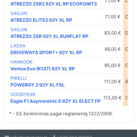
71,00 €
C
A
ATREZZO ZSR2 92Y XL RP ECOPOINT3
SAILUN
71,00 €
C
A
ATREZZO ELITE2 92Y XL RP
SAILUN
83,00 €
D
B
ATREZZO ZSR 92Y XL RUNFLAT RP
LASSA
86,00 €
C
A
DRIVEWAYS SPORT+ 92Y XL RP
HANKOOK
95,00 €
C
A
Ventus Evo (K137) 92Y XL RP
PIRELLI
111,00 €
B
B
POWERGY 2 92Y XL FSL
GOODYEAR
113,00 €
C
A
Eagle F1 Asymmetric 6 92Y XL ELECT FP
* - ES ženklinimas pagal reglamentą 1222/2009.