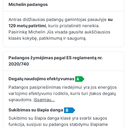
Michelin padangos
Antras didžiausias padangų gamintojas pasaulyje
su
129 metų patirtimi
, kurio pristatinėti nereikia.
Pasirinkę Michelin Jūs visada gausite aukščiausios
klasės kokybę, patikimumą ir saugumą.
Padangos žymėjimas pagal ES reglamentą nr.
2020/740
Degalų naudojimo efektyvumas
Padangos pasipriešinimas riedėjimui yra jos energijos
vartojimo efektyvumo rodiklis, kuris turi įtakos degalų
sąnaudoms.
Išsamiau...
Sukibimas su šlapia danga
Sukibimo su šlapia danga klasė yra svarbi saugos
funkcija, susijusi su padangos stabdymu šlapiame