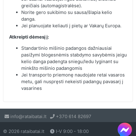
greičiais (automagistralėse).
Norite gero sukibimo su sausa/šlapia kelio
danga.
Jei planuojate keliauti į pietų ar Vakarų Europa.
Atkreipti dėmesį į:
Standartinio mišinio padangos dažniausiai
pasižymi blogesnėmis stabdymo savybėmis jeigu
kelio danga padengta sniegu/ledu lyginant su
minkšto mišinio padangomis
Jei transporto priemonę naudojate retai vasaros
metu, gali nuspręsti nekeisti padangų pavasarį į
vasarines
info@rataibatai.lt
+370 614 82697
© 2026 rataibatai.lt
I-V 9:00 - 18:00