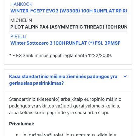
HANKOOK
WINTER I*CEPT EVO3 (W330B) 100H RUNFLAT RP RUN
MICHELIN
PILOT ALPIN PA4 (ASYMMETRIC THREAD) 100H RUNFLA
PIRELLI
Winter Sottozero 3 100H RUNFLAT (*) FSL 3PMSF
* - ES ženklinimas pagal reglamentą 1222/2009.
Kada standartinio mišinio žieminės padangos yra
geriausias pasirinkimas?
Standartinio (kietesnio) arba kitaip europinio mišinio
padangos yra skirtos važiuoti gerai valomais keliais,
arba keliais kurie pagrinde yra sausi arba šlapi.
Privalumai:
Jei dažnai važiuojat ilgus atstumus, dideliais