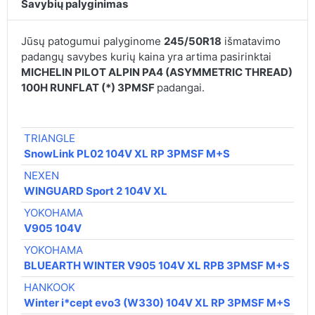
Savybių palyginimas
Jūsų patogumui palyginome
245/50R18
išmatavimo
padangų savybes kurių kaina yra artima pasirinktai
MICHELIN PILOT ALPIN PA4 (ASYMMETRIC THREAD)
100H RUNFLAT (*) 3PMSF
padangai.
TRIANGLE
SnowLink PL02 104V XL RP 3PMSF M+S
NEXEN
WINGUARD Sport 2 104V XL
YOKOHAMA
V905 104V
YOKOHAMA
BLUEARTH WINTER V905 104V XL RPB 3PMSF M+S
HANKOOK
Winter i*cept evo3 (W330) 104V XL RP 3PMSF M+S