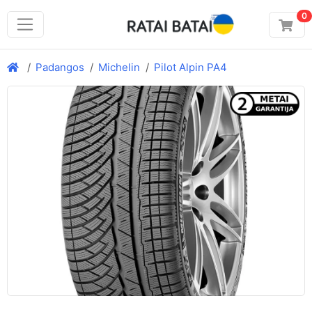
0
Padangos
Michelin
Pilot Alpin PA4