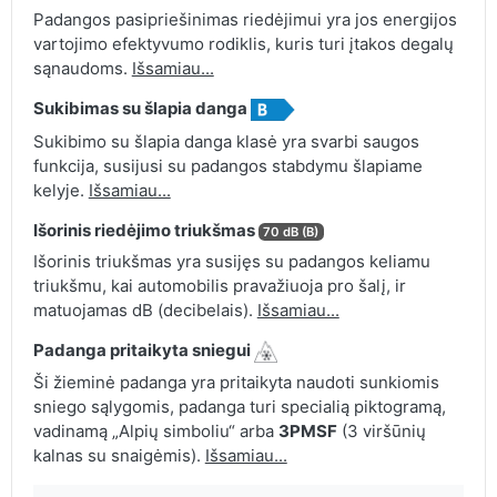
Padangos pasipriešinimas riedėjimui yra jos energijos
vartojimo efektyvumo rodiklis, kuris turi įtakos degalų
sąnaudoms.
Išsamiau...
Sukibimas su šlapia danga
Sukibimo su šlapia danga klasė yra svarbi saugos
funkcija, susijusi su padangos stabdymu šlapiame
kelyje.
Išsamiau...
Išorinis riedėjimo triukšmas
70 dB (B)
Išorinis triukšmas yra susijęs su padangos keliamu
triukšmu, kai automobilis pravažiuoja pro šalį, ir
matuojamas dB (decibelais).
Išsamiau...
Padanga pritaikyta sniegui
Ši žieminė padanga yra pritaikyta naudoti sunkiomis
sniego sąlygomis, padanga turi specialią piktogramą,
vadinamą „Alpių simboliu“ arba
3PMSF
(3 viršūnių
kalnas su snaigėmis).
Išsamiau...