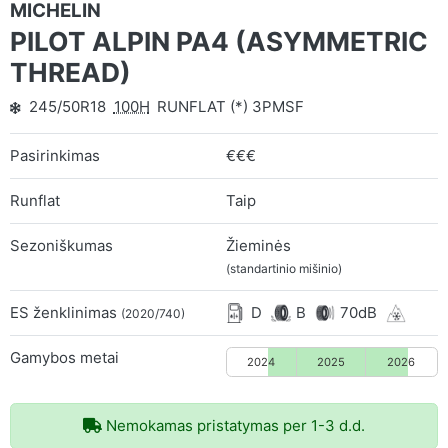
MICHELIN
PILOT ALPIN PA4 (ASYMMETRIC
THREAD)
245/50R18
100H
RUNFLAT (*) 3PMSF
Pasirinkimas
€€€
Runflat
Taip
Sezoniškumas
Žieminės
(standartinio mišinio)
ES ženklinimas
D
B
70dB
(2020/740)
Gamybos metai
2024
2025
2026
Nemokamas pristatymas per 1-3 d.d.