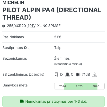
MICHELIN
PILOT ALPIN PA4 (DIRECTIONAL
THREAD)
255/40R20
101V
XL N0 3PMSF
Pasirinkimas
€€€
Sustiprintos (XL)
Taip
Sezoniškumas
Žieminės
(standartinio mišinio)
ES ženklinimas
D
C
71dB
(2020/740)
Gamybos metai
2024
2025
2026
Nemokamas pristatymas per 1-3 d.d.