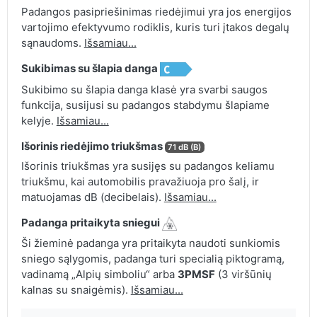
Padangos pasipriešinimas riedėjimui yra jos energijos
vartojimo efektyvumo rodiklis, kuris turi įtakos degalų
sąnaudoms.
Išsamiau...
Sukibimas su šlapia danga
Sukibimo su šlapia danga klasė yra svarbi saugos
funkcija, susijusi su padangos stabdymu šlapiame
kelyje.
Išsamiau...
Išorinis riedėjimo triukšmas
71 dB (B)
Išorinis triukšmas yra susijęs su padangos keliamu
triukšmu, kai automobilis pravažiuoja pro šalį, ir
matuojamas dB (decibelais).
Išsamiau...
Padanga pritaikyta sniegui
Ši žieminė padanga yra pritaikyta naudoti sunkiomis
sniego sąlygomis, padanga turi specialią piktogramą,
vadinamą „Alpių simboliu“ arba
3PMSF
(3 viršūnių
kalnas su snaigėmis).
Išsamiau...