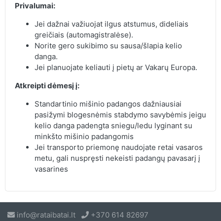
Privalumai:
Jei dažnai važiuojat ilgus atstumus, dideliais
greičiais (automagistralėse).
Norite gero sukibimo su sausa/šlapia kelio
danga.
Jei planuojate keliauti į pietų ar Vakarų Europa.
Atkreipti dėmesį į:
Standartinio mišinio padangos dažniausiai
pasižymi blogesnėmis stabdymo savybėmis jeigu
kelio danga padengta sniegu/ledu lyginant su
minkšto mišinio padangomis
Jei transporto priemonę naudojate retai vasaros
metu, gali nuspręsti nekeisti padangų pavasarį į
vasarines
info@rataibatai.lt
+370 614 82697