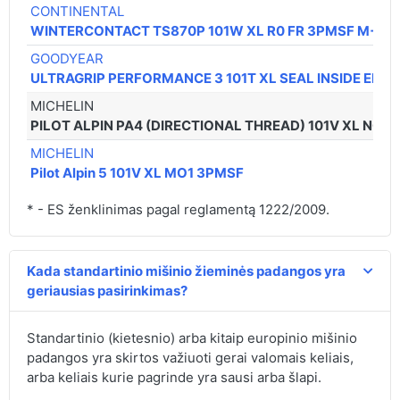
CONTINENTAL
WINTERCONTACT TS870P 101W XL R0 FR 3PMSF M+S
GOODYEAR
ULTRAGRIP PERFORMANCE 3 101T XL SEAL INSIDE ELE
MICHELIN
PILOT ALPIN PA4 (DIRECTIONAL THREAD) 101V XL N0 
MICHELIN
Pilot Alpin 5 101V XL MO1 3PMSF
* - ES ženklinimas pagal reglamentą 1222/2009.
Kada standartinio mišinio žieminės padangos yra
geriausias pasirinkimas?
Standartinio (kietesnio) arba kitaip europinio mišinio
padangos yra skirtos važiuoti gerai valomais keliais,
arba keliais kurie pagrinde yra sausi arba šlapi.