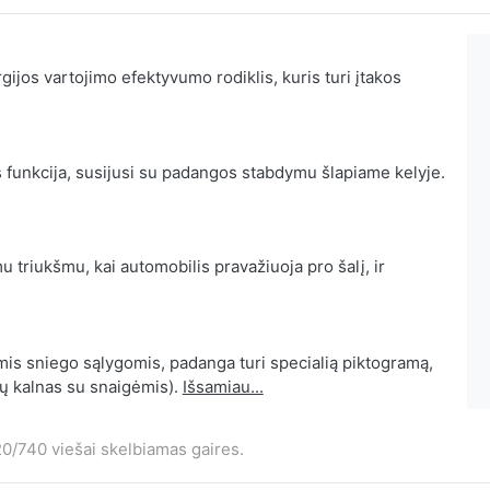
ijos vartojimo efektyvumo rodiklis, kuris turi įtakos
 funkcija, susijusi su padangos stabdymu šlapiame kelyje.
 triukšmu, kai automobilis pravažiuoja pro šalį, ir
mis sniego sąlygomis, padanga turi specialią piktogramą,
ių kalnas su snaigėmis).
Išsamiau...
0/740 viešai skelbiamas gaires.