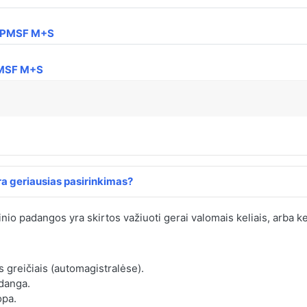
 3PMSF M+S
PMSF M+S
a geriausias pasirinkimas?
inio padangos yra skirtos važiuoti gerai valomais keliais, arba ke
s greičiais (automagistralėse).
 danga.
opa.