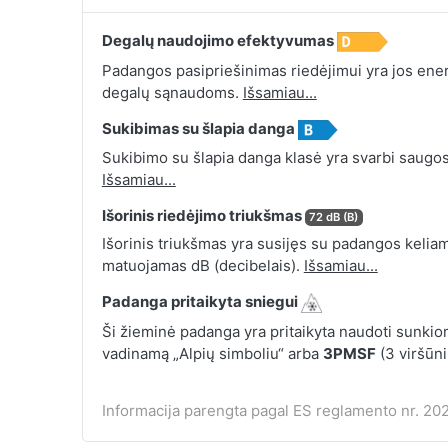
Degalų naudojimo efektyvumas
Padangos pasipriešinimas riedėjimui yra jos energ
degalų sąnaudoms.
Išsamiau...
Sukibimas su šlapia danga
Sukibimo su šlapia danga klasė yra svarbi saugos
Išsamiau...
Išorinis riedėjimo triukšmas
72 dB (B)
Išorinis triukšmas yra susijęs su padangos keliamu
matuojamas dB (decibelais).
Išsamiau...
Padanga pritaikyta sniegui
Ši žieminė padanga yra pritaikyta naudoti sunkio
vadinamą „Alpių simboliu“ arba
3PMSF
(3 viršūn
Informacija parengta pagal ES reglamento nr. 202