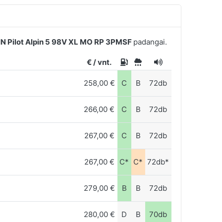
N Pilot Alpin 5 98V XL MO RP 3PMSF
padangai.
€ / vnt.
258,00 €
C
B
72db
266,00 €
C
B
72db
267,00 €
C
B
72db
267,00 €
C*
C*
72db*
279,00 €
B
B
72db
280,00 €
D
B
70db