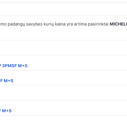
mo padangų savybes kurių kaina yra artima pasirinktai
MICHELI
P 3PMSF M+S
SF M+S
F M+S