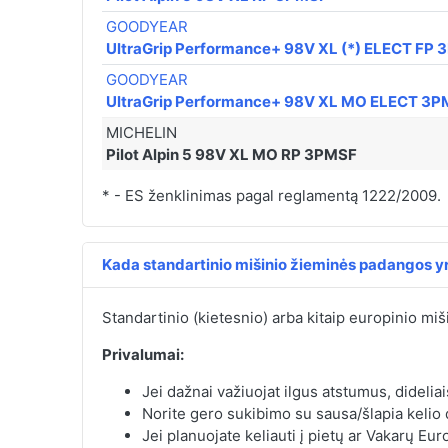
GOODYEAR
UltraGrip Performance+ 98V XL (*) ELECT FP
GOODYEAR
UltraGrip Performance+ 98V XL MO ELECT 3
MICHELIN
Pilot Alpin 5 98V XL MO RP 3PMSF
* - ES ženklinimas pagal reglamentą 1222/2009.
Kada standartinio mišinio žieminės padangos yr
Standartinio (kietesnio) arba kitaip europinio miš
Privalumai:
Jei dažnai važiuojat ilgus atstumus, dideliai
Norite gero sukibimo su sausa/šlapia kelio
Jei planuojate keliauti į pietų ar Vakarų Eur