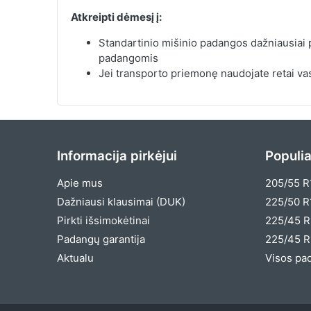
Atkreipti dėmesį į:
Standartinio mišinio padangos dažniausiai
padangomis
Jei transporto priemonę naudojate retai vas
Informacija pirkėjui
Populia
Apie mus
205/55 R
Dažniausi klausimai (DUK)
225/50 R
Pirkti išsimokėtinai
225/45 R
Padangų garantija
225/45 R
Aktualu
Visos pa