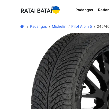
Padangos
Ratlan
Padangos
Michelin
Pilot Alpin 5
245/4