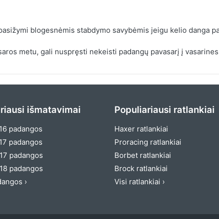
 pasižymi blogesnėmis stabdymo savybėmis jeigu kelio danga pa
aros metu, gali nuspręsti nekeisti padangų pavasarį į vasarines
riausi išmatavimai
Populiariausi ratlankiai
16 padangos
Haxer ratlankiai
17 padangos
Proracing ratlankiai
17 padangos
Borbet ratlankiai
18 padangos
Brock ratlankiai
dangos ›
Visi ratlankiai ›