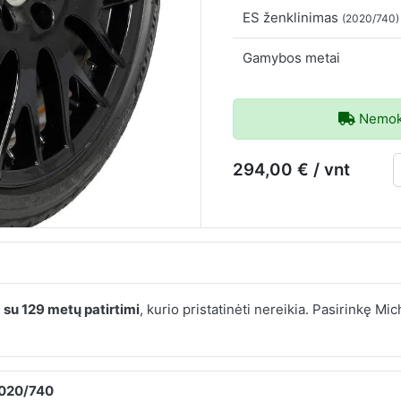
ES ženklinimas
(2020/740)
Gamybos metai
Nemoka
294,00 € / vnt
e
su 129 metų patirtimi
, kurio pristatinėti nereikia. Pasirinkę M
2020/740