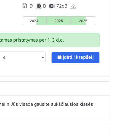
D
B
72dB
2024
2025
2026
mas pristatymas per 1-3 d.d.
Įdėti į krepšelį
ichelin Jūs visada gausite aukščiausios klasės