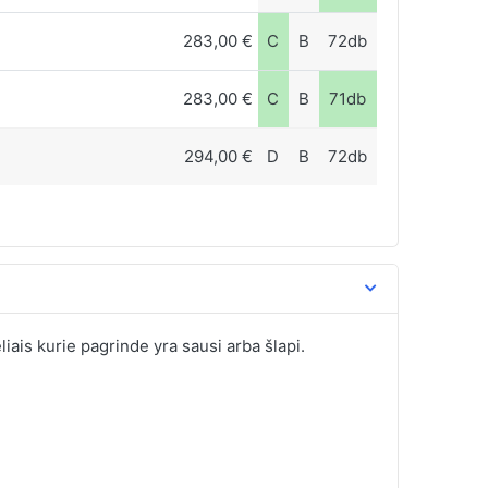
283,00 €
C
B
72db
283,00 €
C
B
71db
294,00 €
D
B
72db
liais kurie pagrinde yra sausi arba šlapi.