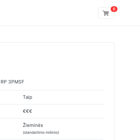
0
 RP 3PMSF
Taip
€€€
Žieminės
(standartinio mišinio)