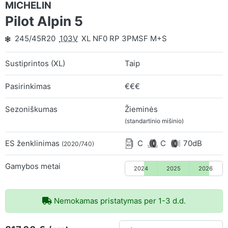
MICHELIN
Pilot Alpin 5
245/45R20
103V
XL NF0 RP 3PMSF M+S
Sustiprintos (XL)
Taip
Pasirinkimas
€€€
Sezoniškumas
Žieminės
(standartinio mišinio)
ES ženklinimas
C
C
70dB
(2020/740)
Gamybos metai
2024
2025
2026
Nemokamas pristatymas per 1-3 d.d.