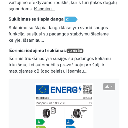
vartojimo efektyvumo rodiklis, kuris turi įtakos degalų
sąnaudoms.
Išsamiau...
Sukibimas su šlapia danga
Sukibimo su šlapia danga klasė yra svarbi saugos
funkcija, susijusi su padangos stabdymu šlapiame
kelyje.
Išsamiau...
Išorinis riedėjimo triukšmas
70 dB (B)
Išorinis triukšmas yra susijęs su padangos keliamu
triukšmu, kai automobilis pravažiuoja pro šalį, ir
matuojamas dB (decibelais).
Išsamiau...