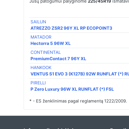
Jūsų patogumui palyginome
225/45R19
išmatavi
SAILUN
ATREZZO ZSR2 96Y XL RP ECOPOINT3
MATADOR
Hectorra 5 96W XL
CONTINENTAL
PremiumContact 7 96Y XL
HANKOOK
VENTUS S1 EVO 3 (K127B) 92W RUNFLAT (*) 
PIRELLI
P Zero Luxury 96W XL RUNFLAT (*) FSL
* - ES ženklinimas pagal reglamentą 1222/2009.