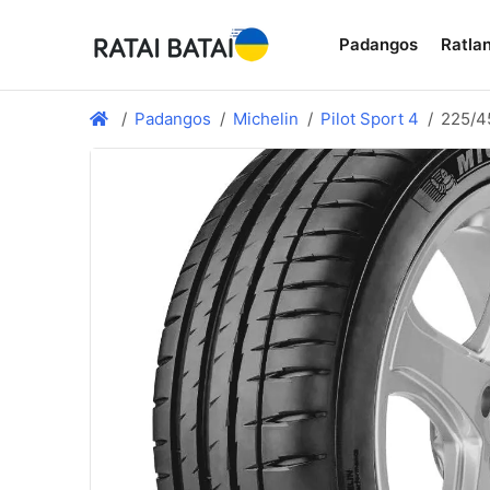
Padangos
Ratlan
Padangos
Michelin
Pilot Sport 4
225/4