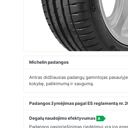
Michelin padangos
Antras didžiausias padangų gamintojas pasaulyj
kokybę, patikimumą ir saugumą.
Padangos žymėjimas pagal ES reglamentą nr. 
Degalų naudojimo efektyvumas
Padangos pasipriešinimas riedėjimui yra jos energ