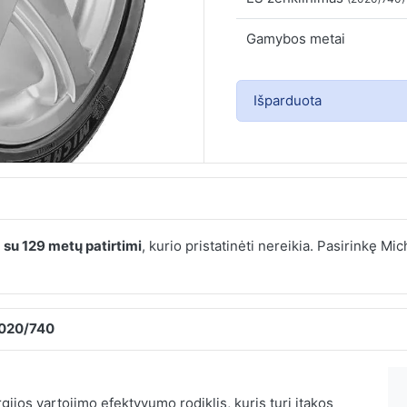
Gamybos metai
Išparduota
e
su 129 metų patirtimi
, kurio pristatinėti nereikia. Pasirinkę M
2020/740
ijos vartojimo efektyvumo rodiklis, kuris turi įtakos