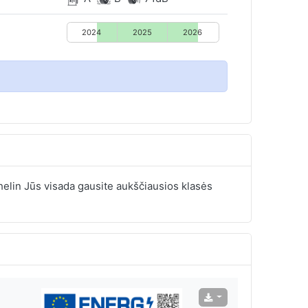
2024
2025
2026
ichelin Jūs visada gausite aukščiausios klasės