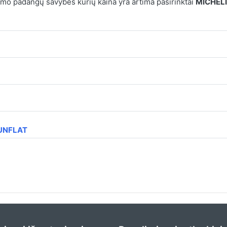
mo padangų savybes kurių kaina yra artima pasirinktai
MICHELIN
RUNFLAT