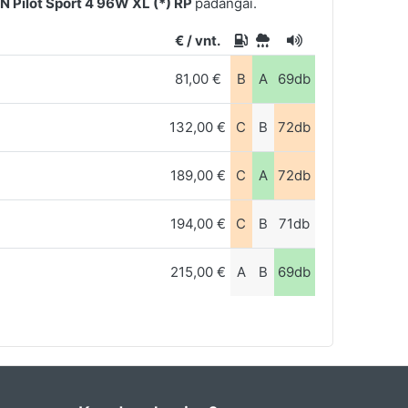
 Pilot Sport 4 96W XL (*) RP
padangai.
€ / vnt.
81,00 €
B
A
69db
132,00 €
C
B
72db
189,00 €
C
A
72db
194,00 €
C
B
71db
215,00 €
A
B
69db