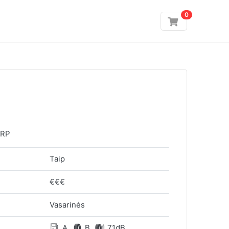
0
 RP
Taip
€€€
Vasarinės
A
B
71dB