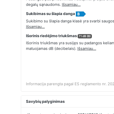
degalų sąnaudoms.
Išsamiau...
Sukibimas su šlapia danga
Sukibimo su šlapia danga klasė yra svarbi saugos
Išsamiau...
Išorinis riedėjimo triukšmas
71 dB (B)
Išorinis triukšmas yra susijęs su padangos keliamu
matuojamas dB (decibelais).
Išsamiau...
Informacija parengta pagal ES reglamento nr. 202
Savybių palyginimas