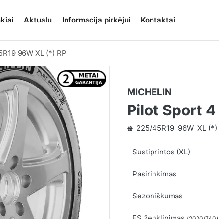
kiai
Aktualu
Informacija pirkėjui
Kontaktai
5R19 96W XL (*) RP
MICHELIN
Pilot Sport 4
225/45R19
96W
XL (*)
Sustiprintos (XL)
Pasirinkimas
Sezoniškumas
ES ženklinimas
(2020/740)