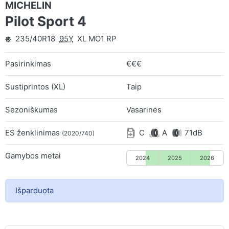
MICHELIN
Pilot Sport 4
235/40R18
95Y
XL MO1 RP
Pasirinkimas
€€€
Sustiprintos (XL)
Taip
Sezoniškumas
Vasarinės
ES ženklinimas
C
A
71dB
(2020/740)
Gamybos metai
2024
2025
2026
Išparduota