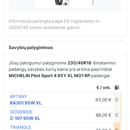
Informacija parengta pagal ES reglamento nr.
2020/740 viešai skelbiamas gaires.
Savybių palyginimas
Jūsų patogumui palyginome
235/40R18
išmatavimo
padangų savybes kurių kaina yra artima pasirinktai
MICHELIN Pilot Sport 4 95Y XL MO1 RP
padangai.
€ / vnt.
APTANY
63,00 €
C
B
RA301 95W XL
GOODRIDE
68,00 €
C
B
Z-107 95W XL
TRIANGLE