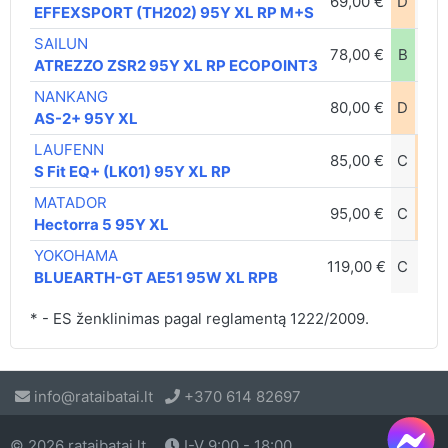
69,00 €
D
A
EFFEXSPORT (TH202) 95Y XL RP M+S
SAILUN
78,00 €
B
A
ATREZZO ZSR2 95Y XL RP ECOPOINT3
NANKANG
80,00 €
D
A
AS-2+ 95Y XL
LAUFENN
85,00 €
C
B
S Fit EQ+ (LK01) 95Y XL RP
MATADOR
95,00 €
C
B
Hectorra 5 95Y XL
YOKOHAMA
119,00 €
C
A
BLUEARTH-GT AE51 95W XL RPB
* - ES ženklinimas pagal reglamentą 1222/2009.
info@rataibatai.lt
+370 614 82697
© 2026 rataibatai.lt
I-V 9:00 - 18:00