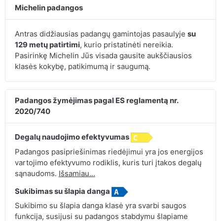
Michelin padangos
Antras didžiausias padangų gamintojas pasaulyje
su
129 metų patirtimi
, kurio pristatinėti nereikia.
Pasirinkę Michelin Jūs visada gausite aukščiausios
klasės kokybę, patikimumą ir saugumą.
Padangos žymėjimas pagal ES reglamentą nr.
2020/740
Degalų naudojimo efektyvumas
Padangos pasipriešinimas riedėjimui yra jos energijos
vartojimo efektyvumo rodiklis, kuris turi įtakos degalų
sąnaudoms.
Išsamiau...
Sukibimas su šlapia danga
Sukibimo su šlapia danga klasė yra svarbi saugos
funkcija, susijusi su padangos stabdymu šlapiame