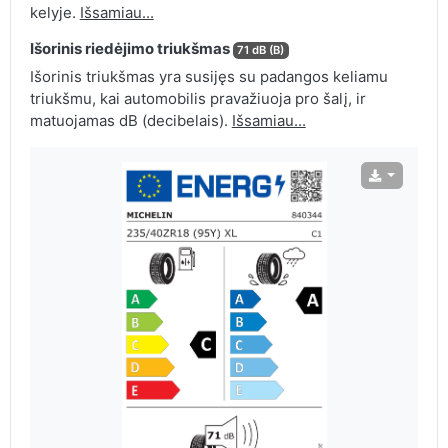
kelyje.
Išsamiau...
Išorinis riedėjimo triukšmas
71 dB (B)
Išorinis triukšmas yra susijęs su padangos keliamu
triukšmu, kai automobilis pravažiuoja pro šalį, ir
matuojamas dB (decibelais).
Išsamiau...