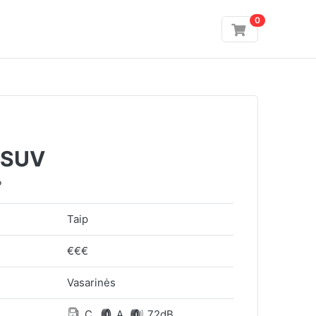
0
4 SUV
P
Taip
€€€
Vasarinės
C
A
72dB