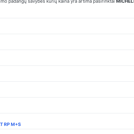
mo padangų savybes kurių kaina yra artima pasirinktai
MICHELI
T RP M+S