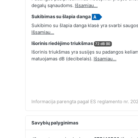
degalų sąnaudoms.
Išsamiau...
Sukibimas su šlapia danga
Sukibimo su šlapia danga klasė yra svarbi saugos
Išsamiau...
Išorinis riedėjimo triukšmas
72 dB (B)
Išorinis triukšmas yra susijęs su padangos keliamu
matuojamas dB (decibelais).
Išsamiau...
Informacija parengta pagal ES reglamento nr. 202
Savybių palyginimas