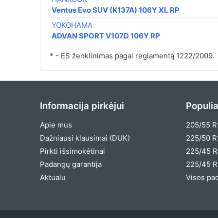
Ventus Evo SUV (K137A) 106Y XL RP
YOKOHAMA
ADVAN SPORT V107D 106Y RP
* - ES ženklinimas pagal reglamentą 1222/2009.
Informacija pirkėjui
Populia
Apie mus
205/55 R
Dažniausi klausimai (DUK)
225/50 R
Pirkti išsimokėtinai
225/45 R
Padangų garantija
225/45 R
Aktualu
Visos pa