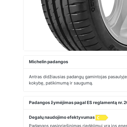
Michelin padangos
Antras didžiausias padangų gamintojas pasaulyj
kokybę, patikimumą ir saugumą.
Padangos žymėjimas pagal ES reglamentą nr. 
Degalų naudojimo efektyvumas
Padangos pasipriešinimas riedėjimui yra jos energ