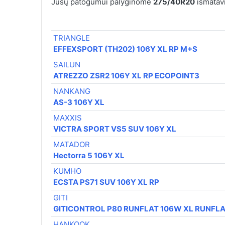
Jūsų patogumui palyginome
275/40R20
išmatavi
TRIANGLE
EFFEXSPORT (TH202) 106Y XL RP M+S
SAILUN
ATREZZO ZSR2 106Y XL RP ECOPOINT3
NANKANG
AS-3 106Y XL
MAXXIS
VICTRA SPORT VS5 SUV 106Y XL
MATADOR
Hectorra 5 106Y XL
KUMHO
ECSTA PS71 SUV 106Y XL RP
GITI
GITICONTROL P80 RUNFLAT 106W XL RUNFLA
HANKOOK