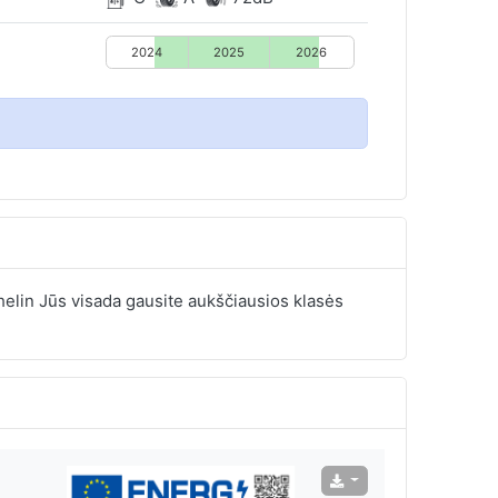
2024
2025
2026
ichelin Jūs visada gausite aukščiausios klasės