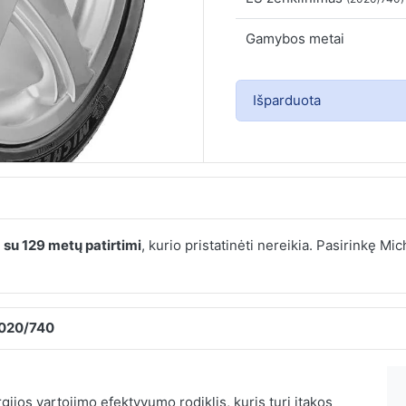
Gamybos metai
Išparduota
e
su 129 metų patirtimi
, kurio pristatinėti nereikia. Pasirinkę M
2020/740
ijos vartojimo efektyvumo rodiklis, kuris turi įtakos