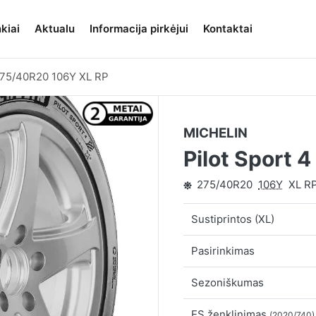
kiai
Aktualu
Informacija pirkėjui
Kontaktai
75/40R20 106Y XL RP
MICHELIN
Pilot Sport 
275/40R20
106Y
XL R
Sustiprintos (XL)
Pasirinkimas
Sezoniškumas
ES ženklinimas
(2020/740)