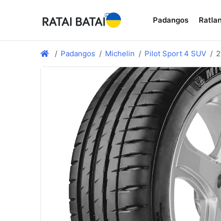
Padangos
Ratlan
Padangos
Michelin
Pilot Sport 4 SUV
2