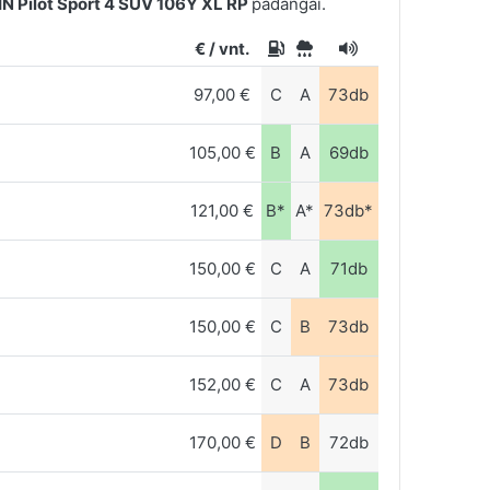
N Pilot Sport 4 SUV 106Y XL RP
padangai.
€ / vnt.
97,00 €
C
A
73db
105,00 €
B
A
69db
121,00 €
B*
A*
73db*
150,00 €
C
A
71db
150,00 €
C
B
73db
152,00 €
C
A
73db
170,00 €
D
B
72db