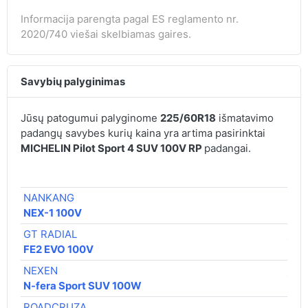
Informacija parengta pagal ES reglamento nr.
2020/740 viešai skelbiamas gaires.
Savybių palyginimas
Jūsų patogumui palyginome
225/60R18
išmatavimo
padangų savybes kurių kaina yra artima pasirinktai
MICHELIN Pilot Sport 4 SUV 100V RP
padangai.
€ / 
NANKANG
91,
NEX-1 100V
GT RADIAL
101,
FE2 EVO 100V
NEXEN
107,
N-fera Sport SUV 100W
ROADCRUZA