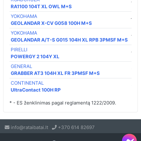
109,
RA1100 104T XL OWL M+S
YOKOHAMA
140,
GEOLANDAR X-CV G058 100H M+S
YOKOHAMA
147,
GEOLANDAR A/T-S G015 104H XL RPB 3PMSF M+S
PIRELLI
150,
POWERGY 2 104Y XL
GENERAL
151,
GRABBER AT3 104H XL FR 3PMSF M+S
CONTINENTAL
157,
UltraContact 100H RP
* - ES ženklinimas pagal reglamentą 1222/2009.
info@rataibatai.lt
+370 614 82697