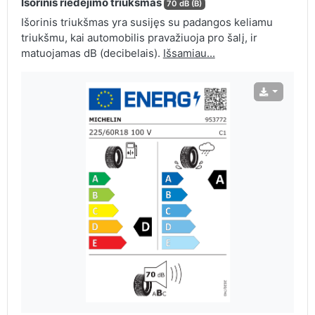
Išorinis riedėjimo triukšmas
70 dB (B)
Išorinis triukšmas yra susijęs su padangos keliamu
triukšmu, kai automobilis pravažiuoja pro šalį, ir
matuojamas dB (decibelais).
Išsamiau...