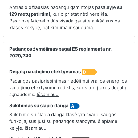
Antras didžiausias padangų gamintojas pasaulyje
su
129 metų patirtimi
, kurio pristatinėti nereikia.
Pasirinkę Michelin Jūs visada gausite aukščiausios
klasės kokybę, patikimumą ir saugumą.
Padangos žymėjimas pagal ES reglamentą nr.
2020/740
Degalų naudojimo efektyvumas
Padangos pasipriešinimas riedėjimui yra jos energijos
vartojimo efektyvumo rodiklis, kuris turi įtakos degalų
sąnaudoms.
Išsamiau...
Sukibimas su šlapia danga
Sukibimo su šlapia danga klasė yra svarbi saugos
funkcija, susijusi su padangos stabdymu šlapiame
kelyje.
Išsamiau...