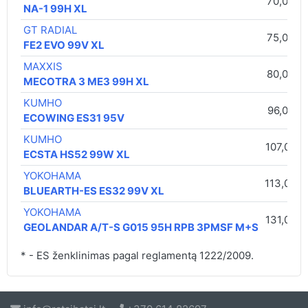
70,00 €
NA-1 99H XL
GT RADIAL
75,00 €
FE2 EVO 99V XL
MAXXIS
80,00 €
MECOTRA 3 ME3 99H XL
KUMHO
96,00 €
ECOWING ES31 95V
KUMHO
107,00 €
ECSTA HS52 99W XL
YOKOHAMA
113,00 €
BLUEARTH-ES ES32 99V XL
YOKOHAMA
131,00 €
GEOLANDAR A/T-S G015 95H RPB 3PMSF M+S
* - ES ženklinimas pagal reglamentą 1222/2009.