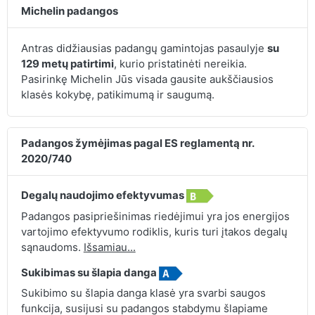
Michelin padangos
Antras didžiausias padangų gamintojas pasaulyje
su
129 metų patirtimi
, kurio pristatinėti nereikia.
Pasirinkę Michelin Jūs visada gausite aukščiausios
klasės kokybę, patikimumą ir saugumą.
Padangos žymėjimas pagal ES reglamentą nr.
2020/740
Degalų naudojimo efektyvumas
Padangos pasipriešinimas riedėjimui yra jos energijos
vartojimo efektyvumo rodiklis, kuris turi įtakos degalų
sąnaudoms.
Išsamiau...
Sukibimas su šlapia danga
Sukibimo su šlapia danga klasė yra svarbi saugos
funkcija, susijusi su padangos stabdymu šlapiame