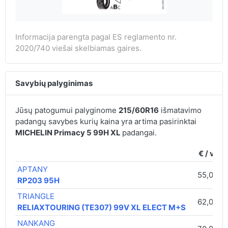
Informacija parengta pagal ES reglamento nr.
2020/740 viešai skelbiamas gaires.
Savybių palyginimas
Jūsų patogumui palyginome
215/60R16
išmatavimo
padangų savybes kurių kaina yra artima pasirinktai
MICHELIN Primacy 5 99H XL
padangai.
€ / vnt.
APTANY
55,00 €
RP203 95H
TRIANGLE
62,00 €
RELIAXTOURING (TE307) 99V XL ELECT M+S
NANKANG