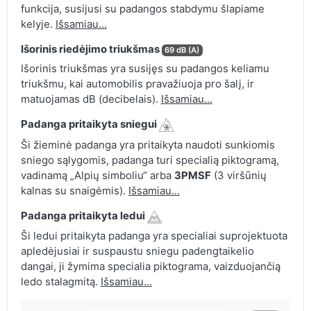
funkcija, susijusi su padangos stabdymu šlapiame
kelyje.
Išsamiau...
Išorinis riedėjimo triukšmas
69 dB (A)
Išorinis triukšmas yra susijęs su padangos keliamu
triukšmu, kai automobilis pravažiuoja pro šalį, ir
matuojamas dB (decibelais).
Išsamiau...
Padanga pritaikyta sniegui
Ši žieminė padanga yra pritaikyta naudoti sunkiomis
sniego sąlygomis, padanga turi specialią piktogramą,
vadinamą „Alpių simboliu“ arba
3PMSF
(3 viršūnių
kalnas su snaigėmis).
Išsamiau...
Padanga pritaikyta ledui
Ši ledui pritaikyta padanga yra specialiai suprojektuota
apledėjusiai ir suspaustu sniegu padengtaikelio
dangai, ji žymima specialia piktograma, vaizduojančią
ledo stalagmitą.
Išsamiau...