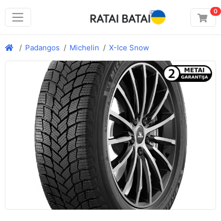
0
Padangos
Michelin
X-Ice Snow