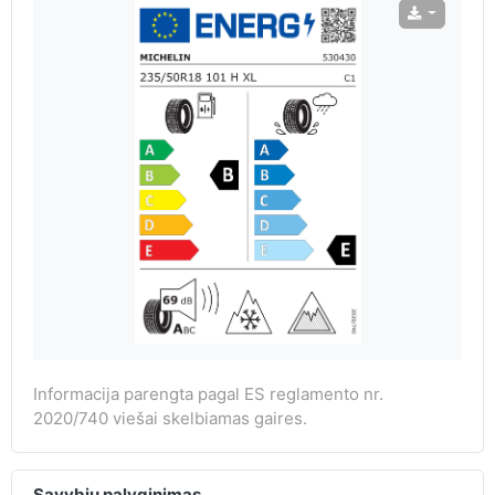
Informacija parengta pagal ES reglamento nr.
2020/740 viešai skelbiamas gaires.
Savybių palyginimas