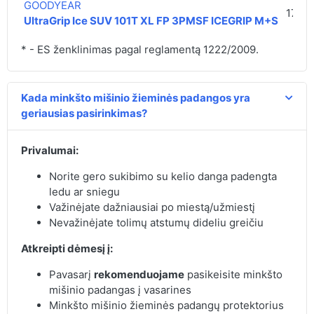
GOODYEAR
170,0
UltraGrip Ice SUV 101T XL FP 3PMSF ICEGRIP M+S
* - ES ženklinimas pagal reglamentą 1222/2009.
Kada minkšto mišinio žieminės padangos yra
geriausias pasirinkimas?
Privalumai:
Norite gero sukibimo su kelio danga padengta
ledu ar sniegu
Važinėjate dažniausiai po miestą/užmiestį
Nevažinėjate tolimų atstumų dideliu greičiu
Atkreipti dėmesį į:
Pavasarį
rekomenduojame
pasikeisite minkšto
mišinio padangas į vasarines
Minkšto mišinio žieminės padangų protektorius