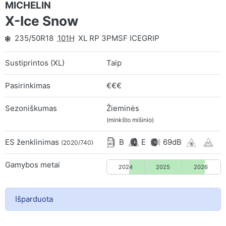
MICHELIN
X-Ice Snow
235/50R18
101H
XL RP 3PMSF ICEGRIP
Sustiprintos (XL)
Taip
Pasirinkimas
€€€
Sezoniškumas
Žieminės
(minkšto mišinio)
ES ženklinimas
B
E
69dB
(2020/740)
Gamybos metai
2024
2025
2026
Išparduota