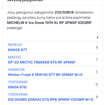
Jūsų patogumui palyginome
235/50R18
išmatavimo
padangų savybes kurių kaina yra artima pasirinktai
MICHELIN X-Ice Snow 101H XL RP 3PMSF ICEGRIP
padangai.
€ / v
NEREUS
68,0
NS806 97T
MAXXIS
117,0
SP-02 ARCTIC TREKKER 97S RP 3PMSF
HANKOOK
121,0
Winter i*cept X (RW10) 97T RP 3PMSF M+S
YOKOHAMA
153,0
IG60A 97Q
YOKOHAMA
169,0
ICE GUARD (IG60A) 97Q RPB 3PMSF ICEGRIP M+S