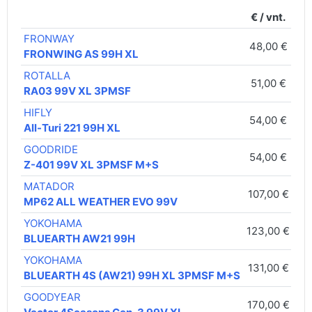
€ / vnt.
FRONWAY
48,00 €
C
FRONWING AS 99H XL
ROTALLA
51,00 €
C
RA03 99V XL 3PMSF
HIFLY
54,00 €
D
All-Turi 221 99H XL
GOODRIDE
54,00 €
C
Z-401 99V XL 3PMSF M+S
MATADOR
107,00 €
D
MP62 ALL WEATHER EVO 99V
YOKOHAMA
123,00 €
C
BLUEARTH AW21 99H
YOKOHAMA
131,00 €
C
BLUEARTH 4S (AW21) 99H XL 3PMSF M+S
GOODYEAR
170,00 €
C