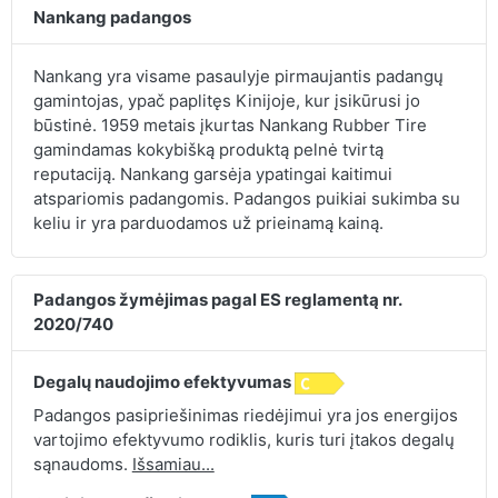
Nankang padangos
Nankang yra visame pasaulyje pirmaujantis padangų
gamintojas, ypač paplitęs Kinijoje, kur įsikūrusi jo
būstinė. 1959 metais įkurtas Nankang Rubber Tire
gamindamas kokybišką produktą pelnė tvirtą
reputaciją. Nankang garsėja ypatingai kaitimui
atspariomis padangomis. Padangos puikiai sukimba su
keliu ir yra parduodamos už prieinamą kainą.
Padangos žymėjimas pagal ES reglamentą nr.
2020/740
Degalų naudojimo efektyvumas
Padangos pasipriešinimas riedėjimui yra jos energijos
vartojimo efektyvumo rodiklis, kuris turi įtakos degalų
sąnaudoms.
Išsamiau...