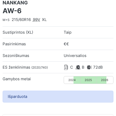
NANKANG
AW-6
215/60R16
99V
XL
M+S
Sustiprintos (XL)
Taip
Pasirinkimas
€€
Sezoniškumas
Universalios
ES ženklinimas
C
B
72dB
(2020/740)
Gamybos metai
2024
2025
2026
Išparduota