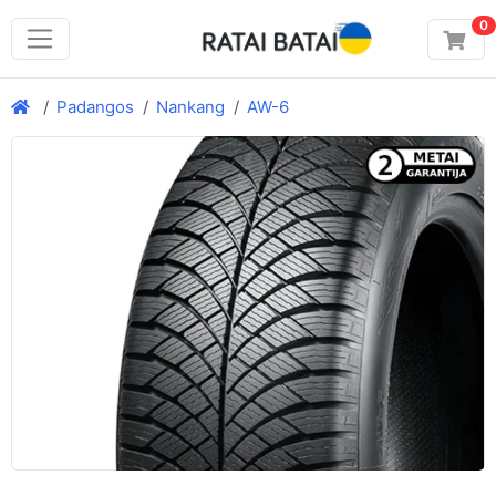
0
Padangos
Nankang
AW-6