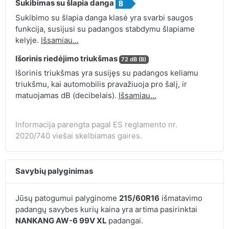
Sukibimas su šlapia danga
Sukibimo su šlapia danga klasė yra svarbi saugos
funkcija, susijusi su padangos stabdymu šlapiame
kelyje.
Išsamiau...
Išorinis riedėjimo triukšmas
72 dB (B)
Išorinis triukšmas yra susijęs su padangos keliamu
triukšmu, kai automobilis pravažiuoja pro šalį, ir
matuojamas dB (decibelais).
Išsamiau...
Informacija parengta pagal ES reglamento nr.
2020/740 viešai skelbiamas gaires.
Savybių palyginimas
Jūsų patogumui palyginome
215/60R16
išmatavimo
padangų savybes kurių kaina yra artima pasirinktai
NANKANG AW-6 99V XL
padangai.