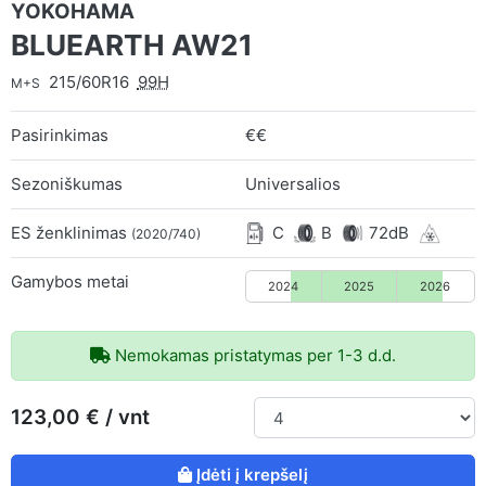
YOKOHAMA
BLUEARTH AW21
215/60R16
99H
M+S
Pasirinkimas
€€
Sezoniškumas
Universalios
ES ženklinimas
C
B
72dB
(2020/740)
Gamybos metai
2024
2025
2026
Nemokamas pristatymas per 1-3 d.d.
123,00 € / vnt
Įdėti į krepšelį