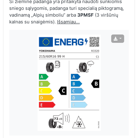
Ši žieminė padanga yra pritaikyta naudoti sunkiomis
sniego sąlygomis, padanga turi specialią piktogramą,
vadinamą „Alpių simboliu“ arba
3PMSF
(3 viršūnių
kalnas su snaigėmis).
Išsamiau...