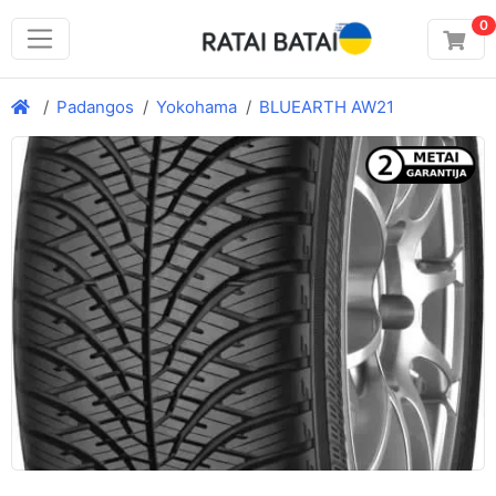
0
Padangos
Yokohama
BLUEARTH AW21