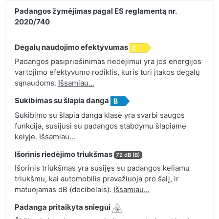
Padangos žymėjimas pagal ES reglamentą nr.
2020/740
Degalų naudojimo efektyvumas
Padangos pasipriešinimas riedėjimui yra jos energijos
vartojimo efektyvumo rodiklis, kuris turi įtakos degalų
sąnaudoms.
Išsamiau...
Sukibimas su šlapia danga
Sukibimo su šlapia danga klasė yra svarbi saugos
funkcija, susijusi su padangos stabdymu šlapiame
kelyje.
Išsamiau...
Išorinis riedėjimo triukšmas
72 dB (B)
Išorinis triukšmas yra susijęs su padangos keliamu
triukšmu, kai automobilis pravažiuoja pro šalį, ir
matuojamas dB (decibelais).
Išsamiau...
Padanga pritaikyta sniegui