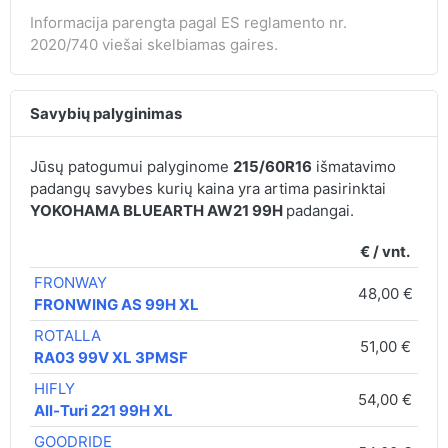
Informacija parengta pagal ES reglamento nr.
2020/740 viešai skelbiamas gaires.
Savybių palyginimas
Jūsų patogumui palyginome
215/60R16
išmatavimo
padangų savybes kurių kaina yra artima pasirinktai
YOKOHAMA BLUEARTH AW21 99H
padangai.
€ / vnt.
FRONWAY
48,00 €
C
FRONWING AS 99H XL
ROTALLA
51,00 €
C
RA03 99V XL 3PMSF
HIFLY
54,00 €
D
All-Turi 221 99H XL
GOODRIDE