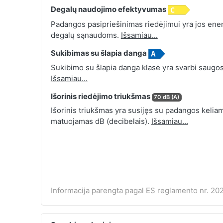
Degalų naudojimo efektyvumas
Padangos pasipriešinimas riedėjimui yra jos energ
degalų sąnaudoms.
Išsamiau...
Sukibimas su šlapia danga
Sukibimo su šlapia danga klasė yra svarbi saugos
Išsamiau...
Išorinis riedėjimo triukšmas
70 dB (A)
Išorinis triukšmas yra susijęs su padangos keliamu
matuojamas dB (decibelais).
Išsamiau...
Informacija parengta pagal ES reglamento nr. 202