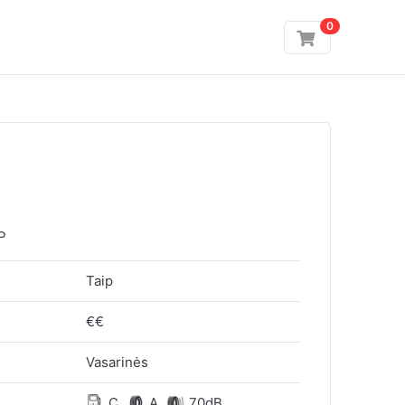
0
P
Taip
€€
Vasarinės
C
A
70dB