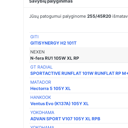
Savybių palyginimas
Jūsų patogumui palyginome
255/45R20
išmatavi
GITI
GITISYNERGY H2 101T
NEXEN
N-fera RU1 105W XL RP
GT RADIAL
SPORTACTIVE RUNFLAT 101W RUNFLAT RP M
MATADOR
Hectorra 5 105Y XL
HANKOOK
Ventus Evo (K137A) 105Y XL
YOKOHAMA
ADVAN SPORT V107 105Y XL RPB
YOKOHAMA