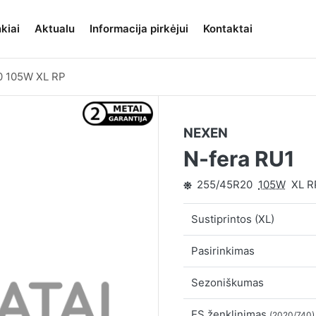
kiai
Aktualu
Informacija pirkėjui
Kontaktai
0 105W XL RP
NEXEN
N-fera RU1
255/45R20
105W
XL R
Sustiprintos (XL)
Pasirinkimas
Sezoniškumas
ES ženklinimas
(2020/740)