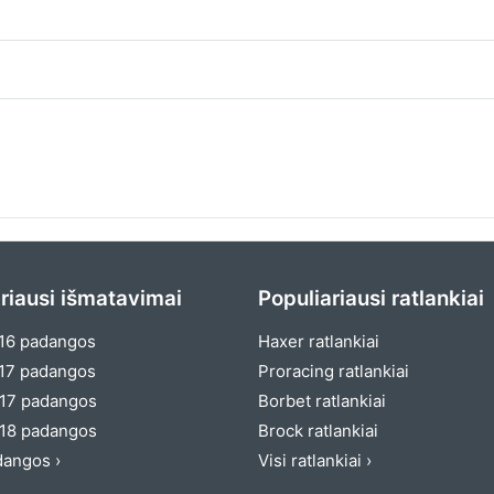
riausi išmatavimai
Populiariausi ratlankiai
16 padangos
Haxer ratlankiai
17 padangos
Proracing ratlankiai
17 padangos
Borbet ratlankiai
18 padangos
Brock ratlankiai
dangos ›
Visi ratlankiai ›