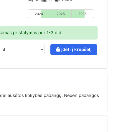
2024
2025
2026
mas pristatymas per 1-3 d.d.
Įdėti į krepšelį
mą dėl aukštos kokybės padangų. Nexen padangos