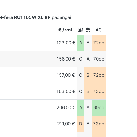
-fera RU1 105W XL RP
padangai.
€ / vnt.
123,00 €
A
A
72db
156,00 €
C
A
70db
157,00 €
C
B
72db
163,00 €
C
B
73db
206,00 €
A
A
69db
211,00 €
D
A
73db