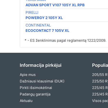
ADVAN SPORT V107 105Y XL RPB
PIRELLI
POWERGY 2 105Y XL
CONTINENTAL
ECOCONTACT 7 105V XL
* - ES ženklinimas pagal reglamentą 1222/2009.
Informacija pirkėjui
Populia
Apie mus
205/55 R
Dažniausi klausimai (DUK)
225/50 R
Pirkti išsimokėtinai
225/45 R
Padangų garantija
225/45 R
Aktualu
Visos pa