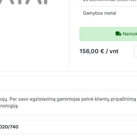
Gamybos metai
Nemoka
156,00 € / vnt
tojų. Per savo egzistavimą gamintojas pelnė klientų pripažini
nologiją.
2020/740