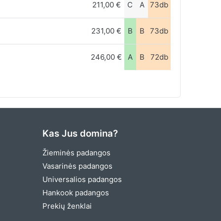
211,00 €
C
A
73db
231,00 €
B
B
73db
246,00 €
A
B
72db
Kas Jus domina?
Žieminės padangos
Vasarinės padangos
Universalios padangos
Hankook padangos
Prekių ženklai