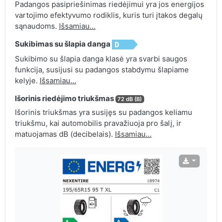
Padangos pasipriešinimas riedėjimui yra jos energijos
vartojimo efektyvumo rodiklis, kuris turi įtakos degalų
sąnaudoms.
Išsamiau...
Sukibimas su šlapia danga
Sukibimo su šlapia danga klasė yra svarbi saugos
funkcija, susijusi su padangos stabdymu šlapiame
kelyje.
Išsamiau...
Išorinis riedėjimo triukšmas
72 dB (B)
Išorinis triukšmas yra susijęs su padangos keliamu
triukšmu, kai automobilis pravažiuoja pro šalį, ir
matuojamas dB (decibelais).
Išsamiau...