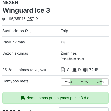
NEXEN
Winguard Ice 3
195/65R15
95T
XL
Sustiprintos (XL)
Taip
Pasirinkimas
€€
Sezoniškumas
Žieminės
(minkšto mišinio)
ES ženklinimas
C
D
72dB
(2020/740)
Gamybos metai
2024
2025
2026
Nemokamas pristatymas per 1-3 d.d.