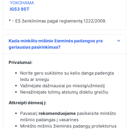
YOKOHAMA
IG53 95T
* - ES ženklinimas pagal reglamentą 1222/2009.
Kada minkšto mišinio žieminės padangos yra
geriausias pasirinkimas?
Privalumai:
Norite gero sukibimo su kelio danga padengta
ledu ar sniegu
Važinėjate dažniausiai po miestą/užmiestį
Nevažinėjate tolimų atstumų dideliu greičiu
Atkreipti dėmesį į:
Pavasarį
rekomenduojame
pasikeisite minkšto
mišinio padangas į vasarines
Minkšto mišinio žieminės padangų protektorius