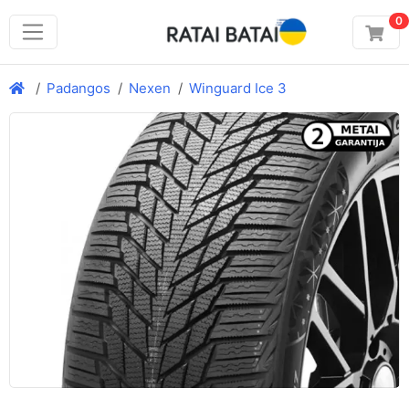
0
Padangos
Nexen
Winguard Ice 3