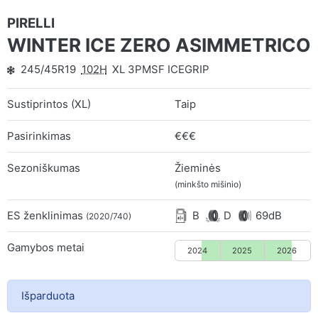
PIRELLI
WINTER ICE ZERO ASIMMETRICO
245/45R19
102H
XL 3PMSF ICEGRIP
Sustiprintos (XL)
Taip
Pasirinkimas
€€€
Sezoniškumas
Žieminės
(minkšto mišinio)
ES ženklinimas
B
D
69dB
(2020/740)
Gamybos metai
2024
2025
2026
Išparduota