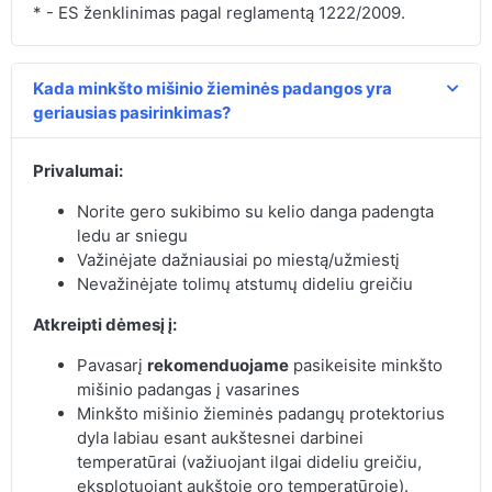
* - ES ženklinimas pagal reglamentą 1222/2009.
Kada minkšto mišinio žieminės padangos yra
geriausias pasirinkimas?
Privalumai:
Norite gero sukibimo su kelio danga padengta
ledu ar sniegu
Važinėjate dažniausiai po miestą/užmiestį
Nevažinėjate tolimų atstumų dideliu greičiu
Atkreipti dėmesį į:
Pavasarį
rekomenduojame
pasikeisite minkšto
mišinio padangas į vasarines
Minkšto mišinio žieminės padangų protektorius
dyla labiau esant aukštesnei darbinei
temperatūrai (važiuojant ilgai dideliu greičiu,
eksplotuojant aukštoje oro temperatūroje).