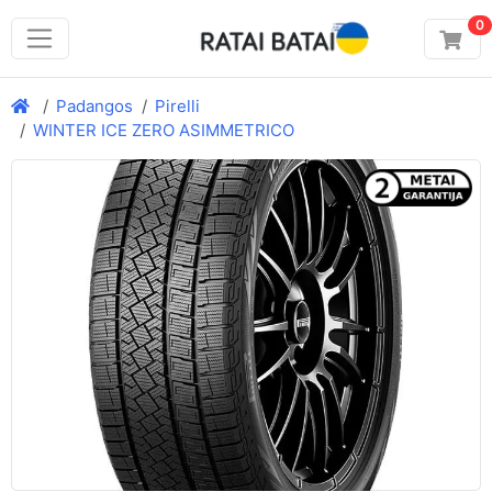
0
Padangos
Pirelli
WINTER ICE ZERO ASIMMETRICO