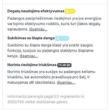
Degalų naudojimo efektyvumas
Padangos pasipriešinimas riedėjimui yra jos energijos
vartojimo efektyvumo rodiklis, kuris turi įtakos degalų
sąnaudoms.
Išsamiau...
Sukibimas su šlapia danga
Sukibimo su šlapia danga klasė yra svarbi saugos
funkcija, susijusi su padangos stabdymu šlapiame
kelyje.
Išsamiau...
Išorinis riedėjimo triukšmas
75 dB (B)
Išorinis triukšmas yra susijęs su padangos keliamu
triukšmu, kai automobilis pravažiuoja pro šalį, ir
matuojamas dB (decibelais).
Išsamiau...
Informacija parengta pagal ES reglamento nr.
2020/740 viešai skelbiamas gaires.