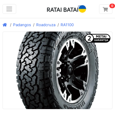
0
Padangos
Roadcruza
RA1100