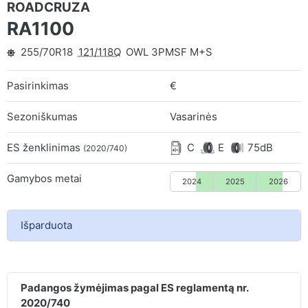
ROADCRUZA
RA1100
255/70R18
121/118Q
OWL 3PMSF M+S
Pasirinkimas
€
Sezoniškumas
Vasarinės
ES ženklinimas
C
E
75dB
(2020/740)
Gamybos metai
2024
2025
2026
Išparduota
Padangos žymėjimas pagal ES reglamentą nr.
2020/740