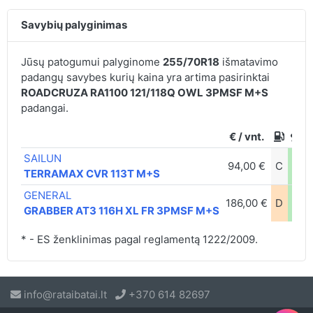
Savybių palyginimas
Jūsų patogumui palyginome
255/70R18
išmatavimo
padangų savybes kurių kaina yra artima pasirinktai
ROADCRUZA RA1100 121/118Q OWL 3PMSF M+S
padangai.
€ / vnt.
SAILUN
94,00 €
C
D
TERRAMAX CVR 113T M+S
GENERAL
186,00 €
D
D
GRABBER AT3 116H XL FR 3PMSF M+S
* - ES ženklinimas pagal reglamentą 1222/2009.
info@rataibatai.lt
+370 614 82697