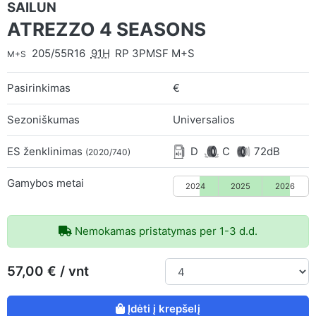
SAILUN
ATREZZO 4 SEASONS
205/55R16
91H
RP 3PMSF M+S
M+S
Pasirinkimas
€
Sezoniškumas
Universalios
ES ženklinimas
D
C
72dB
(2020/740)
Gamybos metai
2024
2025
2026
Nemokamas pristatymas per 1-3 d.d.
57,00 € / vnt
Įdėti į krepšelį