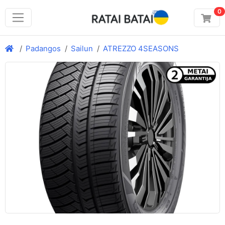
0
Padangos
Sailun
ATREZZO 4SEASONS