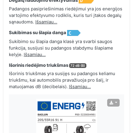
Degalų naudojimo efektyvumas
Padangos pasipriešinimas riedėjimui yra jos energijos
vartojimo efektyvumo rodiklis, kuris turi įtakos degalų
sąnaudoms.
Išsamiau...
Sukibimas su šlapia danga
Sukibimo su šlapia danga klasė yra svarbi saugos
funkcija, susijusi su padangos stabdymu šlapiame
kelyje.
Išsamiau...
Išorinis riedėjimo triukšmas
72 dB (B)
Išorinis triukšmas yra susijęs su padangos keliamu
triukšmu, kai automobilis pravažiuoja pro šalį, ir
matuojamas dB (decibelais).
Išsamiau...