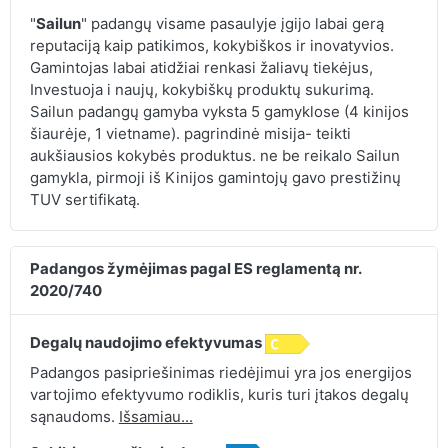
"
Sailun
" padangų visame pasaulyje įgijo labai gerą
reputaciją kaip patikimos, kokybiškos ir inovatyvios.
Gamintojas labai atidžiai renkasi žaliavų tiekėjus,
Investuoja i naujų, kokybiškų produktų sukurimą.
Sailun padangų gamyba vyksta 5 gamyklose (4 kinijos
šiaurėje, 1 vietname). pagrindinė misija- teikti
aukšiausios kokybės produktus. ne be reikalo Sailun
gamykla, pirmoji iš Kinijos gamintojų gavo prestižinų
TUV sertifikatą.
Padangos žymėjimas pagal ES reglamentą nr.
2020/740
Degalų naudojimo efektyvumas
Padangos pasipriešinimas riedėjimui yra jos energijos
vartojimo efektyvumo rodiklis, kuris turi įtakos degalų
sąnaudoms.
Išsamiau...