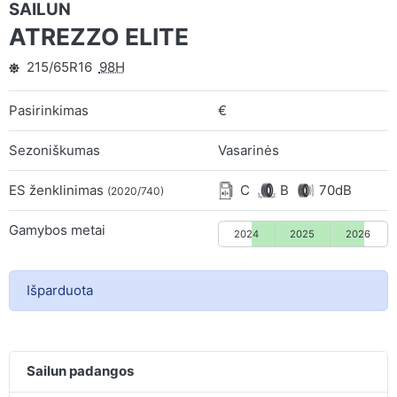
SAILUN
ATREZZO ELITE
215/65R16
98H
Pasirinkimas
€
Sezoniškumas
Vasarinės
ES ženklinimas
C
B
70dB
(2020/740)
Gamybos metai
2024
2025
2026
Išparduota
Sailun padangos