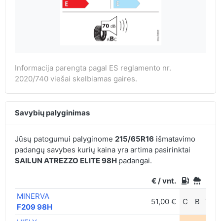
Informacija parengta pagal ES reglamento nr.
2020/740 viešai skelbiamas gaires.
Savybių palyginimas
Jūsų patogumui palyginome
215/65R16
išmatavimo
padangų savybes kurių kaina yra artima pasirinktai
SAILUN ATREZZO ELITE 98H
padangai.
€ / vnt.
MINERVA
51,00 €
C
B
70d
F209 98H