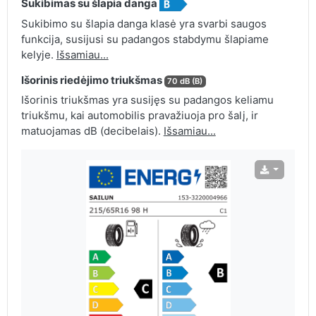
Sukibimas su šlapia danga
Sukibimo su šlapia danga klasė yra svarbi saugos
funkcija, susijusi su padangos stabdymu šlapiame
kelyje.
Išsamiau...
Išorinis riedėjimo triukšmas
70 dB (B)
Išorinis triukšmas yra susijęs su padangos keliamu
triukšmu, kai automobilis pravažiuoja pro šalį, ir
matuojamas dB (decibelais).
Išsamiau...