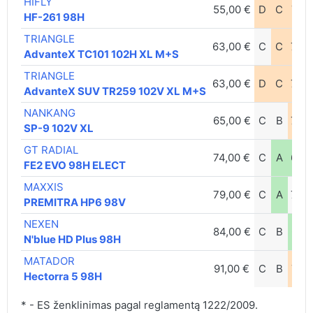
HIFLY
55,00 €
D
C
71d
HF-261 98H
TRIANGLE
63,00 €
C
C
72d
AdvanteX TC101 102H XL M+S
TRIANGLE
63,00 €
D
C
72d
AdvanteX SUV TR259 102V XL M+S
NANKANG
65,00 €
C
B
72d
SP-9 102V XL
GT RADIAL
74,00 €
C
A
69d
FE2 EVO 98H ELECT
MAXXIS
79,00 €
C
A
70d
PREMITRA HP6 98V
NEXEN
84,00 €
C
B
67d
N'blue HD Plus 98H
MATADOR
91,00 €
C
B
71d
Hectorra 5 98H
* - ES ženklinimas pagal reglamentą 1222/2009.