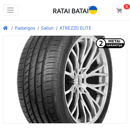
0
Padangos
Sailun
ATREZZO ELITE