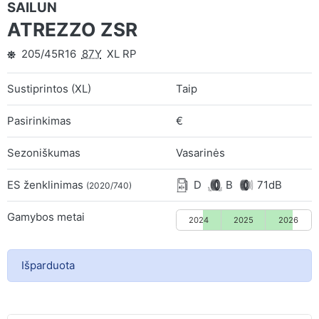
SAILUN
ATREZZO ZSR
205/45R16
87Y
XL RP
Sustiprintos (XL)
Taip
Pasirinkimas
€
Sezoniškumas
Vasarinės
ES ženklinimas
D
B
71dB
(2020/740)
Gamybos metai
2024
2025
2026
Išparduota