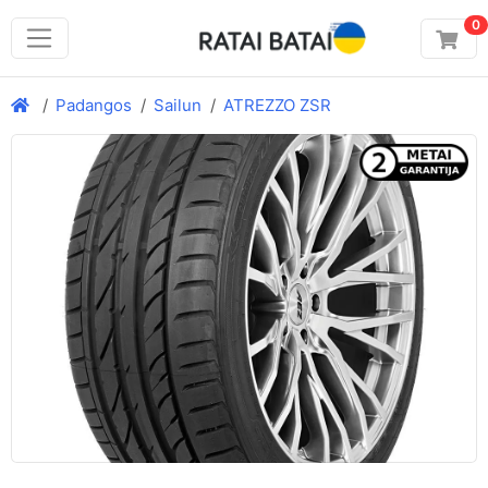
0
Padangos
Sailun
ATREZZO ZSR