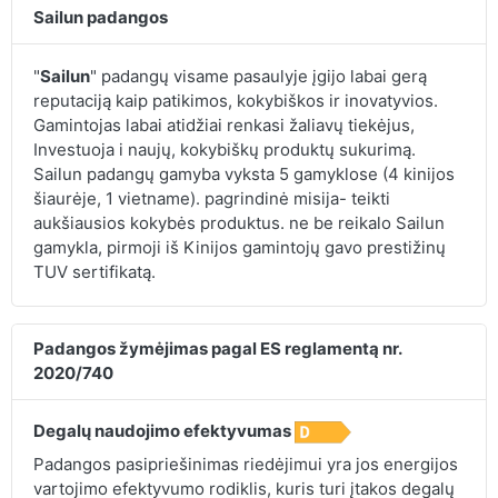
Sailun padangos
"
Sailun
" padangų visame pasaulyje įgijo labai gerą
reputaciją kaip patikimos, kokybiškos ir inovatyvios.
Gamintojas labai atidžiai renkasi žaliavų tiekėjus,
Investuoja i naujų, kokybiškų produktų sukurimą.
Sailun padangų gamyba vyksta 5 gamyklose (4 kinijos
šiaurėje, 1 vietname). pagrindinė misija- teikti
aukšiausios kokybės produktus. ne be reikalo Sailun
gamykla, pirmoji iš Kinijos gamintojų gavo prestižinų
TUV sertifikatą.
Padangos žymėjimas pagal ES reglamentą nr.
2020/740
Degalų naudojimo efektyvumas
Padangos pasipriešinimas riedėjimui yra jos energijos
vartojimo efektyvumo rodiklis, kuris turi įtakos degalų