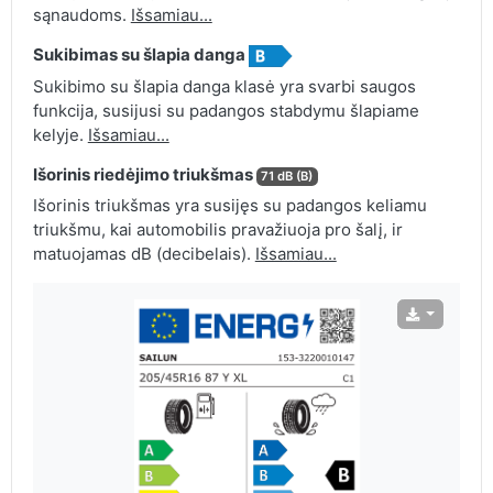
sąnaudoms.
Išsamiau...
Sukibimas su šlapia danga
Sukibimo su šlapia danga klasė yra svarbi saugos
funkcija, susijusi su padangos stabdymu šlapiame
kelyje.
Išsamiau...
Išorinis riedėjimo triukšmas
71 dB (B)
Išorinis triukšmas yra susijęs su padangos keliamu
triukšmu, kai automobilis pravažiuoja pro šalį, ir
matuojamas dB (decibelais).
Išsamiau...