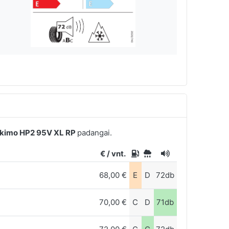
kimo HP2 95V XL RP
padangai.
€ / vnt.
68,00 €
E
D
72db
70,00 €
C
D
71db