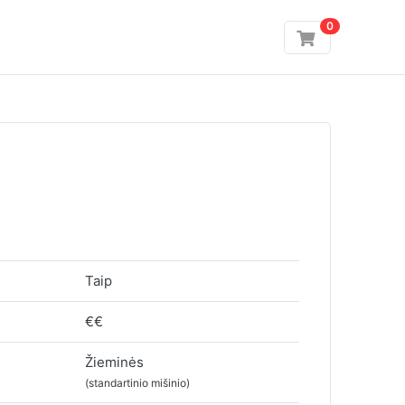
0
Taip
€€
Žieminės
(standartinio mišinio)