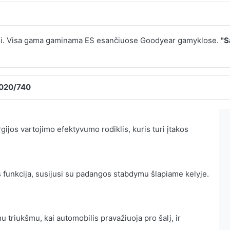
i. Visa gama gaminama ES esančiuose Goodyear gamyklose.
"S
2020/740
ijos vartojimo efektyvumo rodiklis, kuris turi įtakos
 funkcija, susijusi su padangos stabdymu šlapiame kelyje.
 triukšmu, kai automobilis pravažiuoja pro šalį, ir