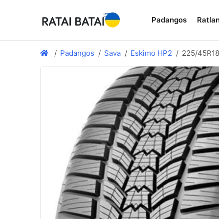
Padangos
Ratlan
Padangos
Sava
Eskimo HP2
225/45R18