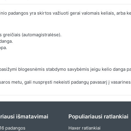
inio padangos yra skirtos važiuoti gerai valomais keliais, arba ke
s greičiais (automagistralėse).
 danga.
opa.
 pasižymi blogesnėmis stabdymo savybėmis jeigu kelio danga pa
aros metu, gali nuspręsti nekeisti padangų pavasarį į vasarines
riausi išmatavimai
Populiariausi ratlankiai
16 padangos
Haxer ratlankiai