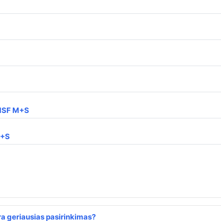
MSF M+S
M+S
a geriausias pasirinkimas?