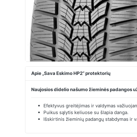
Apie „Sava Eskimo HP2“ protektorių
Naujosios didelio našumo žieminės padangos užt
Efektyvus greitėjimas ir valdymas važiuojan
Puikus sąlytis keliuose su šlapia danga.
Išskirtinis žieminių padangų stabdymas ir v