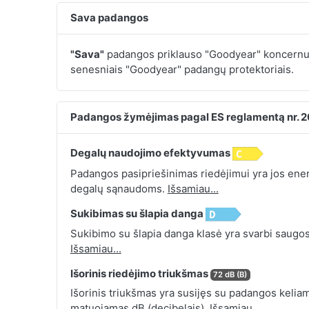
Sava padangos
"Sava"
padangos priklauso "Goodyear" koncernu
senesniais "Goodyear" padangų protektoriais.
Padangos žymėjimas pagal ES reglamentą nr. 
Degalų naudojimo efektyvumas
Padangos pasipriešinimas riedėjimui yra jos energ
degalų sąnaudoms.
Išsamiau...
Sukibimas su šlapia danga
Sukibimo su šlapia danga klasė yra svarbi saugos
Išsamiau...
Išorinis riedėjimo triukšmas
72 dB (B)
Išorinis triukšmas yra susijęs su padangos keliamu
matuojamas dB (decibelais).
Išsamiau...