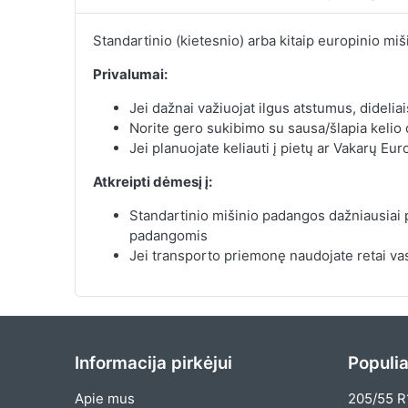
Standartinio (kietesnio) arba kitaip europinio miš
Privalumai:
Jei dažnai važiuojat ilgus atstumus, dideliai
Norite gero sukibimo su sausa/šlapia kelio
Jei planuojate keliauti į pietų ar Vakarų Eur
Atkreipti dėmesį į:
Standartinio mišinio padangos dažniausiai
padangomis
Jei transporto priemonę naudojate retai vas
Informacija pirkėjui
Populia
Apie mus
205/55 R