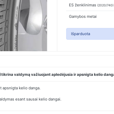
ES ženklinimas
(2020/740)
Gamybos metai
Išparduota
ikrina valdymą važiuojant apledėjusia ir apsnigta kelio dang
t apsnigta kelio danga.
aldymas esant sausai kelio dangai.