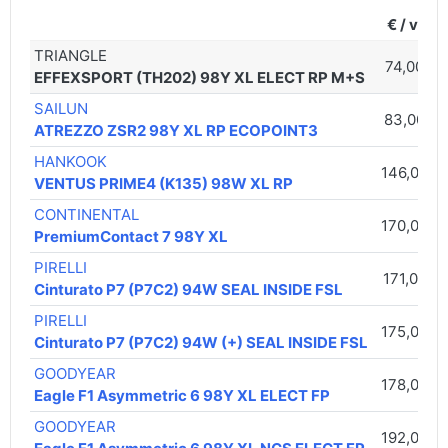
€ / vnt.
TRIANGLE
74,00 €
EFFEXSPORT (TH202) 98Y XL ELECT RP M+S
SAILUN
83,00 €
ATREZZO ZSR2 98Y XL RP ECOPOINT3
HANKOOK
146,00 €
VENTUS PRIME4 (K135) 98W XL RP
CONTINENTAL
170,00 €
PremiumContact 7 98Y XL
PIRELLI
171,00 €
Cinturato P7 (P7C2) 94W SEAL INSIDE FSL
PIRELLI
175,00 €
Cinturato P7 (P7C2) 94W (+) SEAL INSIDE FSL
GOODYEAR
178,00 €
Eagle F1 Asymmetric 6 98Y XL ELECT FP
GOODYEAR
192,00 €