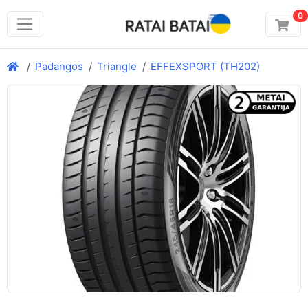
0
Padangos
Triangle
EFFEXSPORT (TH202)