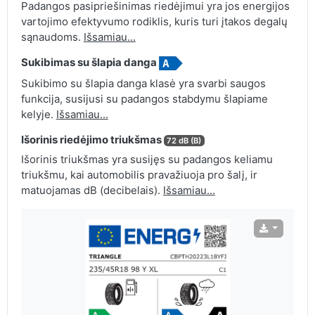
Padangos pasipriešinimas riedėjimui yra jos energijos
vartojimo efektyvumo rodiklis, kuris turi įtakos degalų
sąnaudoms.
Išsamiau...
Sukibimas su šlapia danga
Sukibimo su šlapia danga klasė yra svarbi saugos
funkcija, susijusi su padangos stabdymu šlapiame
kelyje.
Išsamiau...
Išorinis riedėjimo triukšmas
72 dB (B)
Išorinis triukšmas yra susijęs su padangos keliamu
triukšmu, kai automobilis pravažiuoja pro šalį, ir
matuojamas dB (decibelais).
Išsamiau...