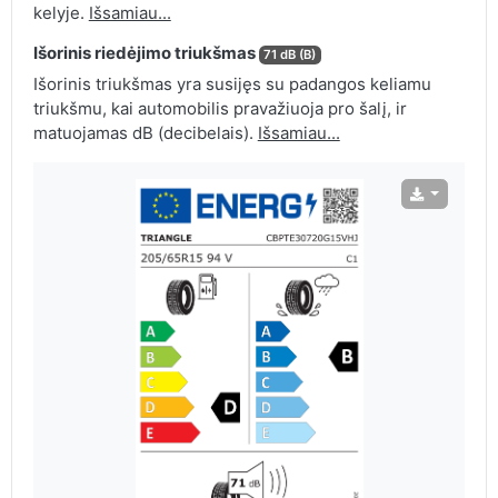
kelyje.
Išsamiau...
Išorinis riedėjimo triukšmas
71 dB (B)
Išorinis triukšmas yra susijęs su padangos keliamu
triukšmu, kai automobilis pravažiuoja pro šalį, ir
matuojamas dB (decibelais).
Išsamiau...