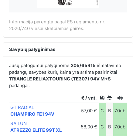
Informacija parengta pagal ES reglamento nr.
2020/740 viešai skelbiamas gaires.
Savybių palyginimas
Jūsų patogumui palyginome
205/65R15
išmatavimo
padangų savybes kurių kaina yra artima pasirinktai
TRIANGLE RELIAXTOURING (TE307) 94V M+S
padangai.
€ / vnt.
GT RADIAL
57,00 €
C
B
70db
CHAMPIRO FE1 94V
SAILUN
58,00 €
C
B
70db
ATREZZO ELITE 99T XL