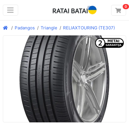
0
Padangos
Triangle
RELIAXTOURING (TE307)