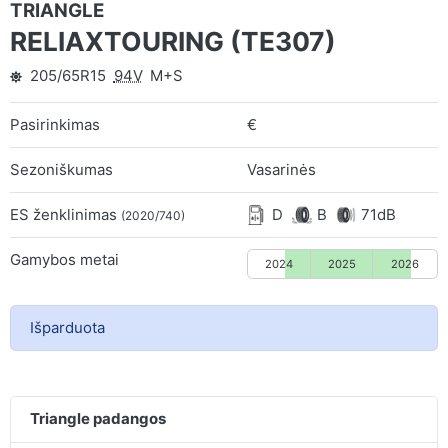
TRIANGLE
RELIAXTOURING (TE307)
205/65R15
94V
M+S
Pasirinkimas
€
Sezoniškumas
Vasarinės
ES ženklinimas
D
B
71dB
(2020/740)
Gamybos metai
2024
2025
2026
Išparduota
Triangle padangos