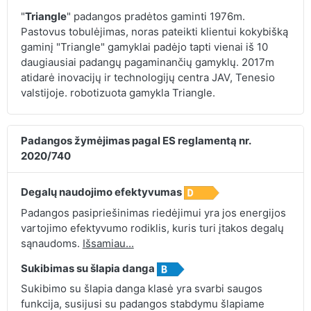
"
Triangle
" padangos pradėtos gaminti 1976m.
Pastovus tobulėjimas, noras pateikti klientui kokybišką
gaminį "Triangle" gamyklai padėjo tapti vienai iš 10
daugiausiai padangų pagaminančių gamyklų. 2017m
atidarė inovacijų ir technologijų centra JAV, Tenesio
valstijoje. robotizuota gamykla Triangle.
Padangos žymėjimas pagal ES reglamentą nr.
2020/740
Degalų naudojimo efektyvumas
Padangos pasipriešinimas riedėjimui yra jos energijos
vartojimo efektyvumo rodiklis, kuris turi įtakos degalų
sąnaudoms.
Išsamiau...
Sukibimas su šlapia danga
Sukibimo su šlapia danga klasė yra svarbi saugos
funkcija, susijusi su padangos stabdymu šlapiame