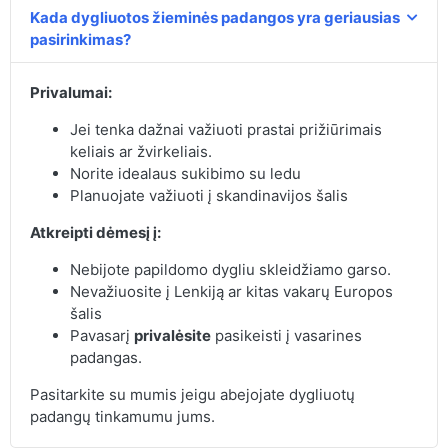
Kada dygliuotos žieminės padangos yra geriausias
pasirinkimas?
Privalumai:
Jei tenka dažnai važiuoti prastai prižiūrimais
keliais ar žvirkeliais.
Norite idealaus sukibimo su ledu
Planuojate važiuoti į skandinavijos šalis
Atkreipti dėmesį į:
Nebijote papildomo dygliu skleidžiamo garso.
Nevažiuosite į Lenkiją ar kitas vakarų Europos
šalis
Pavasarį
privalėsite
pasikeisti į vasarines
padangas.
Pasitarkite su mumis jeigu abejojate dygliuotų
padangų tinkamumu jums.