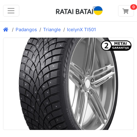
0
Padangos
Triangle
IcelynX TI501