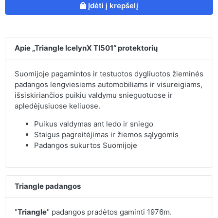
Įdėti į krepšelį
Apie „Triangle IcelynX TI501“ protektorių
Suomijoje pagamintos ir testuotos dygliuotos žieminės
padangos lengviesiems automobiliams ir visureigiams,
išsiskiriančios puikiu valdymu snieguotuose ir
apledėjusiuose keliuose.
Puikus valdymas ant ledo ir sniego
Staigus pagreitėjimas ir žiemos sąlygomis
Padangos sukurtos Suomijoje
Triangle padangos
"
Triangle
" padangos pradėtos gaminti 1976m.