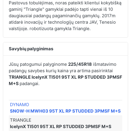
Pastovus tobulėjimas, noras pateikti klientui kokybišką
gaminį "Triangle" gamyklai padėjo tapti vienai iš 10
daugiausiai padangų pagaminančių gamyklų. 2017m
atidarė inovacijų ir technologijų centra JAV, Tenesio
valstijoje. robotizuota gamykla Triangle.
Savybių palyginimas
Jūsų patogumui palyginome
225/45R18
išmatavimo
padangų savybes kurių kaina yra artima pasirinktai
TRIANGLE IcelynX TI501 95T XL RP STUDDED 3PMSF
M+S
padangai.
DYNAMO
SNOW-H MWH03 95T XL RP STUDDED 3PMSF M+S
TRIANGLE
IcelynX TI501 95T XL RP STUDDED 3PMSF M+S