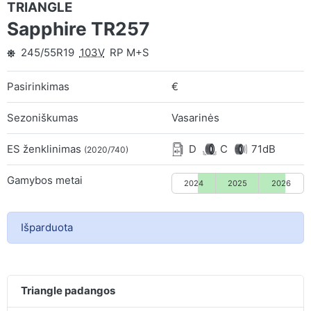
TRIANGLE
Sapphire TR257
245/55R19
103V
RP M+S
Pasirinkimas
€
Sezoniškumas
Vasarinės
ES ženklinimas
D
C
71dB
(2020/740)
Gamybos metai
2024
2025
2026
Išparduota
Triangle padangos