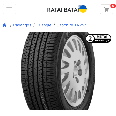
0
Padangos
Triangle
Sapphire TR257