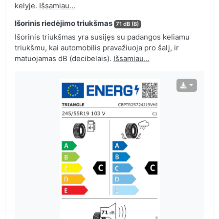
kelyje.
Išsamiau...
Išorinis riedėjimo triukšmas
71 dB (B)
Išorinis triukšmas yra susijęs su padangos keliamu
triukšmu, kai automobilis pravažiuoja pro šalį, ir
matuojamas dB (decibelais).
Išsamiau...