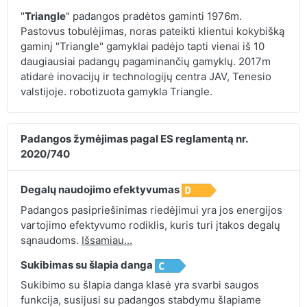
"
Triangle
" padangos pradėtos gaminti 1976m.
Pastovus tobulėjimas, noras pateikti klientui kokybišką
gaminį "Triangle" gamyklai padėjo tapti vienai iš 10
daugiausiai padangų pagaminančių gamyklų. 2017m
atidarė inovacijų ir technologijų centra JAV, Tenesio
valstijoje. robotizuota gamykla Triangle.
Padangos žymėjimas pagal ES reglamentą nr.
2020/740
Degalų naudojimo efektyvumas
Padangos pasipriešinimas riedėjimui yra jos energijos
vartojimo efektyvumo rodiklis, kuris turi įtakos degalų
sąnaudoms.
Išsamiau...
Sukibimas su šlapia danga
Sukibimo su šlapia danga klasė yra svarbi saugos
funkcija, susijusi su padangos stabdymu šlapiame