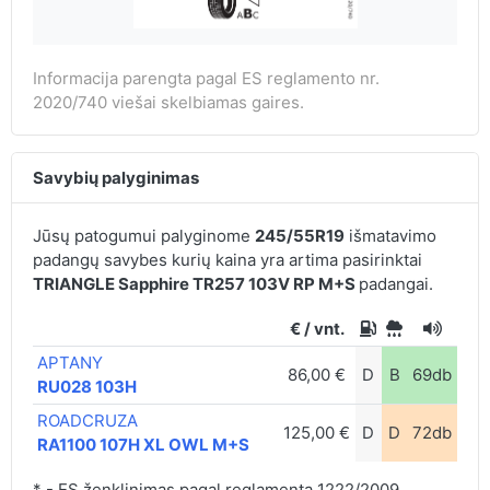
Informacija parengta pagal ES reglamento nr.
2020/740 viešai skelbiamas gaires.
Savybių palyginimas
Jūsų patogumui palyginome
245/55R19
išmatavimo
padangų savybes kurių kaina yra artima pasirinktai
TRIANGLE Sapphire TR257 103V RP M+S
padangai.
€ / vnt.
APTANY
86,00 €
D
B
69db
RU028 103H
ROADCRUZA
125,00 €
D
D
72db
RA1100 107H XL OWL M+S
* - ES ženklinimas pagal reglamentą 1222/2009.