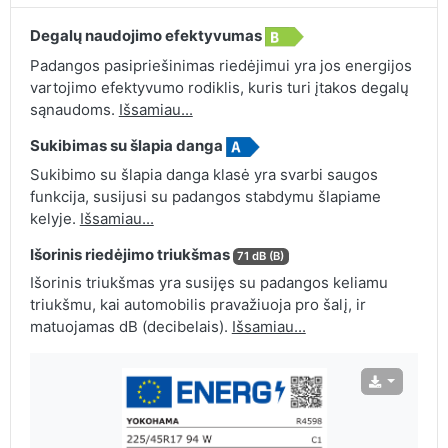
Degalų naudojimo efektyvumas
Padangos pasipriešinimas riedėjimui yra jos energijos
vartojimo efektyvumo rodiklis, kuris turi įtakos degalų
sąnaudoms.
Išsamiau...
Sukibimas su šlapia danga
Sukibimo su šlapia danga klasė yra svarbi saugos
funkcija, susijusi su padangos stabdymu šlapiame
kelyje.
Išsamiau...
Išorinis riedėjimo triukšmas
71 dB (B)
Išorinis triukšmas yra susijęs su padangos keliamu
triukšmu, kai automobilis pravažiuoja pro šalį, ir
matuojamas dB (decibelais).
Išsamiau...