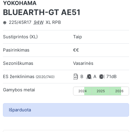
YOKOHAMA
BLUEARTH-GT AE51
225/45R17
94W
XL RPB
Sustiprintos (XL)
Taip
Pasirinkimas
€€
Sezoniškumas
Vasarinės
ES ženklinimas
B
A
71dB
(2020/740)
Gamybos metai
2024
2025
2026
Išparduota