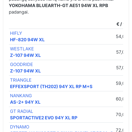
YOKOHAMA BLUEARTH-GT AE51 94W XL RPB
padangai.
€ / vnt.
HIFLY
54,00 €
HF-820 94W XL
WESTLAKE
57,00 €
Z-107 94W XL
GOODRIDE
57,00 €
Z-107 94W XL
TRIANGLE
59,00 €
EFFEXSPORT (TH202) 94Y XL RP M+S
NANKANG
60,00 €
AS-2+ 94Y XL
GT RADIAL
70,00 €
SPORTACTIVE2 EVO 94Y XL RP
DYNAMO
72,00 €