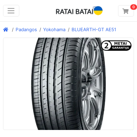
0
Padangos
Yokohama
BLUEARTH-GT AE51