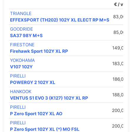
€ / vnt.
TRIANGLE
83,00 €
EFFEXSPORT (TH202) 102Y XL ELECT RP M+S
GOODRIDE
85,00 €
SA37 98Y M+S
FIRESTONE
149,00 €
Firehawk Sport 102Y XL RP
YOKOHAMA
183,00 €
V107 102Y
PIRELLI
186,00 €
POWERGY 2 102Y XL
HANKOOK
188,00 €
VENTUS S1 EVO 3 (K127) 102Y XL RP
PIRELLI
200,00 €
P Zero Sport 102Y XL AO
PIRELLI
200,00 €
P Zero Sport 102Y XL (*) MO FSL