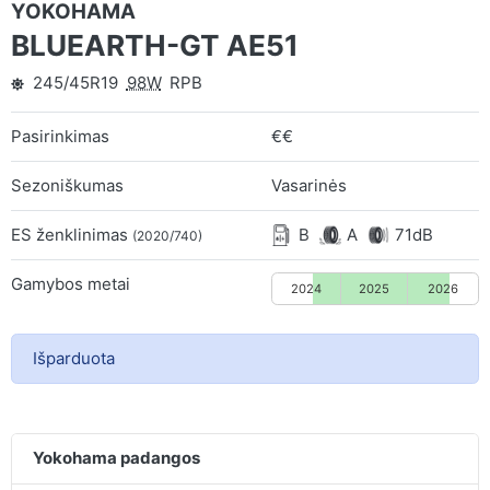
YOKOHAMA
BLUEARTH-GT AE51
245/45R19
98W
RPB
Pasirinkimas
€€
Sezoniškumas
Vasarinės
ES ženklinimas
B
A
71dB
(2020/740)
Gamybos metai
2024
2025
2026
Išparduota
Yokohama padangos