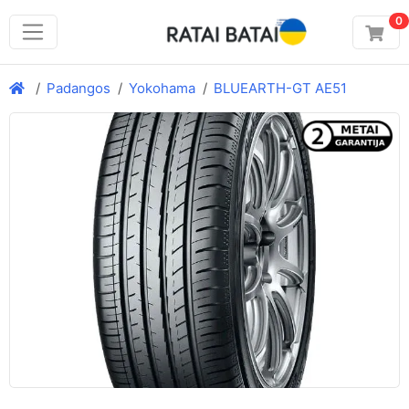
0
Padangos
Yokohama
BLUEARTH-GT AE51