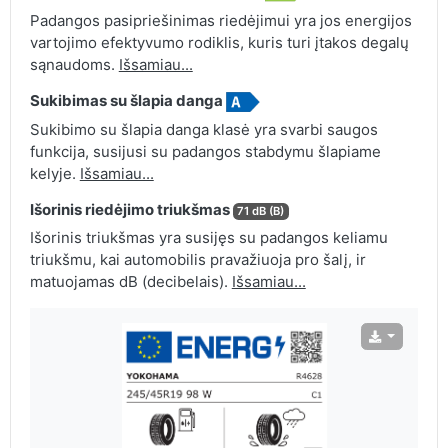
Padangos pasipriešinimas riedėjimui yra jos energijos
vartojimo efektyvumo rodiklis, kuris turi įtakos degalų
sąnaudoms.
Išsamiau...
Sukibimas su šlapia danga
Sukibimo su šlapia danga klasė yra svarbi saugos
funkcija, susijusi su padangos stabdymu šlapiame
kelyje.
Išsamiau...
Išorinis riedėjimo triukšmas
71 dB (B)
Išorinis triukšmas yra susijęs su padangos keliamu
triukšmu, kai automobilis pravažiuoja pro šalį, ir
matuojamas dB (decibelais).
Išsamiau...