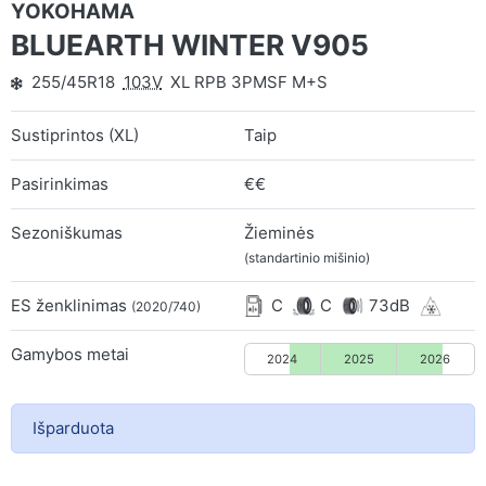
YOKOHAMA
BLUEARTH WINTER V905
255/45R18
103V
XL RPB 3PMSF M+S
Sustiprintos (XL)
Taip
Pasirinkimas
€€
Sezoniškumas
Žieminės
(standartinio mišinio)
ES ženklinimas
C
C
73dB
(2020/740)
Gamybos metai
2024
2025
2026
Išparduota