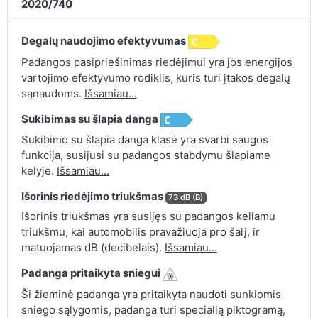
2020/740
Degalų naudojimo efektyvumas
Padangos pasipriešinimas riedėjimui yra jos energijos
vartojimo efektyvumo rodiklis, kuris turi įtakos degalų
sąnaudoms.
Išsamiau...
Sukibimas su šlapia danga
Sukibimo su šlapia danga klasė yra svarbi saugos
funkcija, susijusi su padangos stabdymu šlapiame
kelyje.
Išsamiau...
Išorinis riedėjimo triukšmas
73 dB (B)
Išorinis triukšmas yra susijęs su padangos keliamu
triukšmu, kai automobilis pravažiuoja pro šalį, ir
matuojamas dB (decibelais).
Išsamiau...
Padanga pritaikyta sniegui
Ši žieminė padanga yra pritaikyta naudoti sunkiomis
sniego sąlygomis, padanga turi specialią piktogramą,