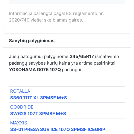
Informacija parengta pagal ES reglamento nr.
2020/740 viešai skelbiamas gaires.
Savybių palyginimas
Jūsų patogumui palyginome
245/65R17
išmatavimo
padangų savybes kurių kaina yra artima pasirinktai
YOKOHAMA G075 107Q
padangai.
ROTALLA
S360 111T XL 3PMSF M+S
GOODRIDE
SW628 107T 3PMSF M+S
MAXXIS
SS-01 PRESA SUV ICE 107Q 3PMSF ICEGRIP