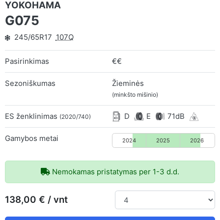
YOKOHAMA
G075
245/65R17
107Q
Pasirinkimas
€€
Sezoniškumas
Žieminės
(minkšto mišinio)
ES ženklinimas
D
E
71dB
(2020/740)
Gamybos metai
2024
2025
2026
Nemokamas pristatymas per 1-3 d.d.
138,00 € / vnt