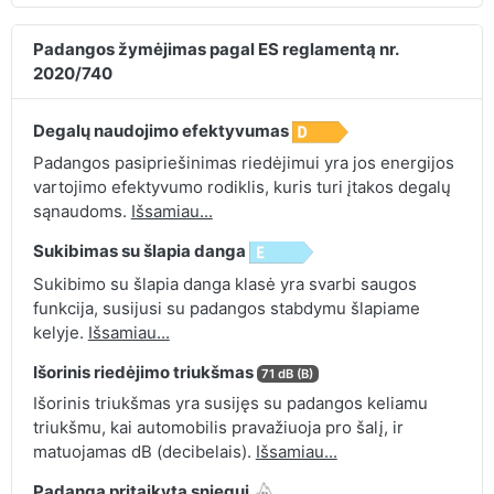
Padangos žymėjimas pagal ES reglamentą nr.
2020/740
Degalų naudojimo efektyvumas
Padangos pasipriešinimas riedėjimui yra jos energijos
vartojimo efektyvumo rodiklis, kuris turi įtakos degalų
sąnaudoms.
Išsamiau...
Sukibimas su šlapia danga
Sukibimo su šlapia danga klasė yra svarbi saugos
funkcija, susijusi su padangos stabdymu šlapiame
kelyje.
Išsamiau...
Išorinis riedėjimo triukšmas
71 dB (B)
Išorinis triukšmas yra susijęs su padangos keliamu
triukšmu, kai automobilis pravažiuoja pro šalį, ir
matuojamas dB (decibelais).
Išsamiau...
Padanga pritaikyta sniegui