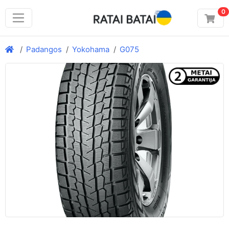
0
Padangos
Yokohama
G075