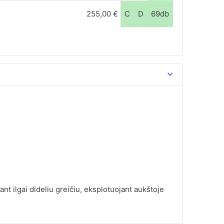
255,00 €
C
D
69db
t ilgai dideliu greičiu, eksplotuojant aukštoje