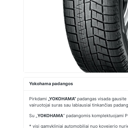
Yokohama padangos
Pirkdami
„YOKOHAMA“
padangas visada gausite k
vairuotojai suras sau labiausiai tinkančias padan
Su „
YOKOHAMA
“ padangomis komplektuojami Po
* visi gamykliniai automobiliai nuo kovejerio nu