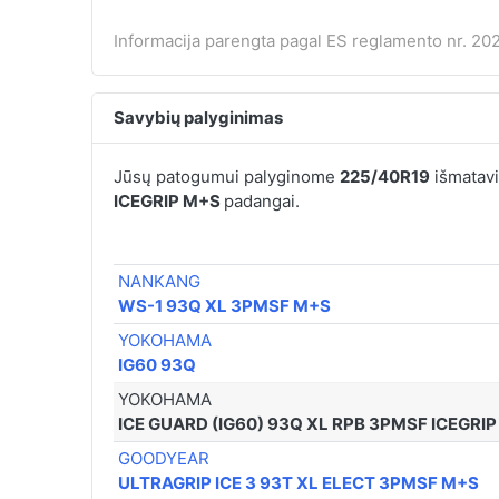
Informacija parengta pagal ES reglamento nr. 202
Savybių palyginimas
Jūsų patogumui palyginome
225/40R19
išmatavi
ICEGRIP M+S
padangai.
NANKANG
WS-1 93Q XL 3PMSF M+S
YOKOHAMA
IG60 93Q
YOKOHAMA
ICE GUARD (IG60) 93Q XL RPB 3PMSF ICEGRI
GOODYEAR
ULTRAGRIP ICE 3 93T XL ELECT 3PMSF M+S