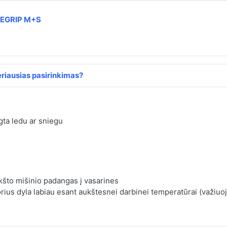
CEGRIP M+S
riausias pasirinkimas?
ta ledu ar sniegu
kšto mišinio padangas į vasarines
us dyla labiau esant aukštesnei darbinei temperatūrai (važiuojan