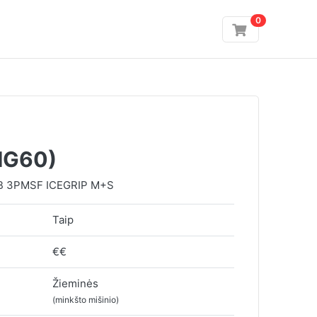
0
IG60)
B 3PMSF ICEGRIP M+S
Taip
€€
Žieminės
(minkšto mišinio)