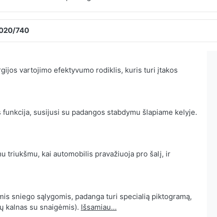
2020/740
ijos vartojimo efektyvumo rodiklis, kuris turi įtakos
 funkcija, susijusi su padangos stabdymu šlapiame kelyje.
 triukšmu, kai automobilis pravažiuoja pro šalį, ir
mis sniego sąlygomis, padanga turi specialią piktogramą,
ių kalnas su snaigėmis).
Išsamiau...