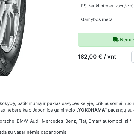
ES ženklinimas
(2020/740)
Gamybos metai
Nemoka
162,00 € / vnt
okybę, patikimumą ir pukias savybes kelyje, priklausomai nuo m
gas nebereikalo Japonijos gamintojo „
YOKOHAMA
“ padangų suk
rsche, BMW, Audi, Mercedes-Benz, Fiat, Smart automobiliai.*
rieda su vasarinėmis padangomis