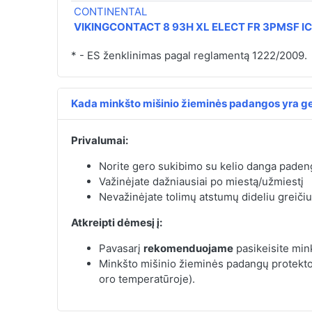
CONTINENTAL
VIKINGCONTACT 8 93H XL ELECT FR 3PMSF I
* - ES ženklinimas pagal reglamentą 1222/2009.
Kada minkšto mišinio žieminės padangos yra ge
Privalumai:
Norite gero sukibimo su kelio danga padeng
Važinėjate dažniausiai po miestą/užmiestį
Nevažinėjate tolimų atstumų dideliu greičiu
Atkreipti dėmesį į:
Pavasarį
rekomenduojame
pasikeisite min
Minkšto mišinio žieminės padangų protektori
oro temperatūroje).