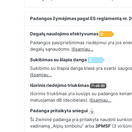
Padangos žymėjimas pagal ES reglamentą nr. 
Degalų naudojimo efektyvumas
Padangos pasipriešinimas riedėjimui yra jos energ
degalų sąnaudoms.
Išsamiau...
Sukibimas su šlapia danga
Sukibimo su šlapia danga klasė yra svarbi saugos
Išsamiau...
Išorinis riedėjimo triukšmas
71 dB (B)
Išorinis triukšmas yra susijęs su padangos keliamu
matuojamas dB (decibelais).
Išsamiau...
Padanga pritaikyta sniegui
Ši žieminė padanga yra pritaikyta naudoti sunkio
vadinamą „Alpių simboliu“ arba
3PMSF
(3 viršūn