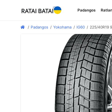
Padangos
Ratlan
Padangos
Yokohama
IG60
225/40R19 