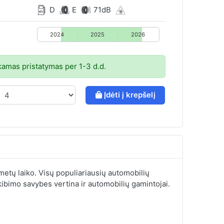
D
E
71dB
2024
2025
2026
mas pristatymas per 1-3 d.d.
Įdėti į krepšelį
etų laiko. Visų populiariausių automobilių
ibimo savybes vertina ir automobilių gamintojai.