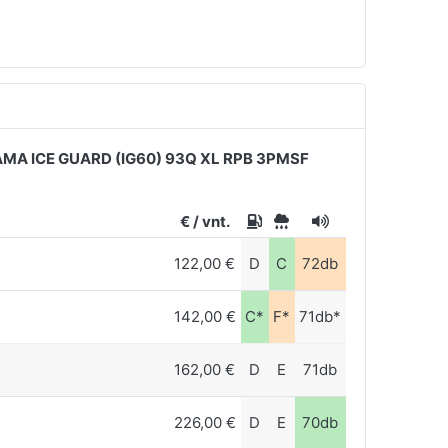
A ICE GUARD (IG60) 93Q XL RPB 3PMSF
€ / vnt.
122,00 €
D
C
72db
142,00 €
C*
F*
71db*
162,00 €
D
E
71db
226,00 €
D
E
70db