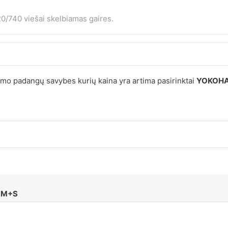
0/740 viešai skelbiamas gaires.
mo padangų savybes kurių kaina yra artima pasirinktai
YOKOHAM
P M+S