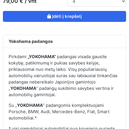
79,00 € / vnt
Įdėti į krepšelį
Yokohama padangos
Pirkdami
„YOKOHAMA“
padangas visada gausite
kokybę, patikimumą ir pukias savybes kelyje,
priklausomai nuo metų laiko. Visų populiariausių
automobilių vairuotojai suras sau labiausiai tinkančias
padangas nebereikalo Japonijos gamintojo
„
YOKOHAMA
“ padangų sukibimo savybes vertina ir
automobilių gamintojai.
Su „
YOKOHAMA
“ padangomis komplektuojami
Porsche, BMW, Audi, Mercedes-Benz, Fiat, Smart
automobiliai.*
* visi gamykliniai automobiliai nuo kovejerio nurieda