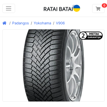
0
Padangos
Yokohama
V906