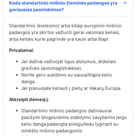
Kada standartinio mišinio žieminės padangos yra
geriausias pasirinkimas?
Standartinio (kietesnio) arba kitaip europinio mišinio
padangos yra skirtos važiuoti gerai valomais keliais,
arba keliais kurie pagrinde yra sausi arba šlapi.
Privalumai:
Jei dažnai važiuojat ilgus atstumus, dideliais
greičiais (automagistralėse).
Norite gero sukibimo su sausa/šlapia kelio
danga.
Jei planuojate keliauti į pietų ar Vakarų Europa.
Atkreipti dėmesį į:
Standartinio mišinio padangos dažniausiai
pasižymi blogesnėmis stabdymo savybėmis jeigu
kelio danga padengta sniegu/ledu lyginant su
minkšto mišinio padangomis