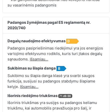
su vasarinėmis padangomis
Padangos žymėjimas pagal ES reglamentą nr.
2020/740
Degalų naudojimo efektyvumas
Padangos pasipriešinimas riedėjimui yra jos energijos
vartojimo efektyvumo rodiklis, kuris turi įtakos degalų
sąnaudoms.
Išsamiau...
Sukibimas su šlapia danga
Sukibimo su šlapia danga klasė yra svarbi saugos
funkcija, susijusi su padangos stabdymu šlapiame
kelyje.
Išsamiau...
Išorinis riedėjimo triukšmas
71 dB (B)
Išorinis triukšmas yra susijęs su padangos keliamu
triukšmu, kai automobilis pravažiuoja pro šalį, ir