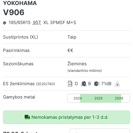
YOKOHAMA
V906
195/65R15
95T
XL 3PMSF M+S
Sustiprintos (XL)
Taip
Pasirinkimas
€€
Sezoniškumas
Žieminės
(standartinio mišinio)
ES ženklinimas
D
B
71dB
(2020/740)
Gamybos metai
2024
2025
2026
Nemokamas pristatymas per 1-3 d.d.