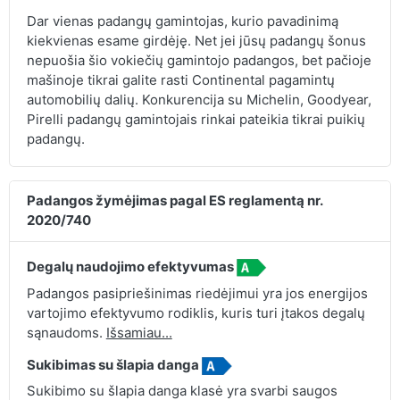
Dar vienas padangų gamintojas, kurio pavadinimą
kiekvienas esame girdėję. Net jei jūsų padangų šonus
nepuošia šio vokiečių gamintojo padangos, bet pačioje
mašinoje tikrai galite rasti Continental pagamintų
automobilių dalių. Konkurencija su Michelin, Goodyear,
Pirelli padangų gamintojais rinkai pateikia tikrai puikių
padangų.
Padangos žymėjimas pagal ES reglamentą nr.
2020/740
Degalų naudojimo efektyvumas
Padangos pasipriešinimas riedėjimui yra jos energijos
vartojimo efektyvumo rodiklis, kuris turi įtakos degalų
sąnaudoms.
Išsamiau...
Sukibimas su šlapia danga
Sukibimo su šlapia danga klasė yra svarbi saugos