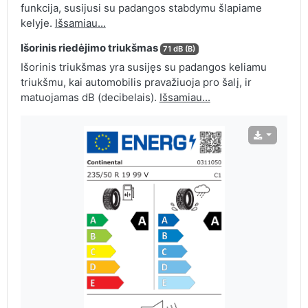
funkcija, susijusi su padangos stabdymu šlapiame
kelyje.
Išsamiau...
Išorinis riedėjimo triukšmas
71 dB (B)
Išorinis triukšmas yra susijęs su padangos keliamu
triukšmu, kai automobilis pravažiuoja pro šalį, ir
matuojamas dB (decibelais).
Išsamiau...