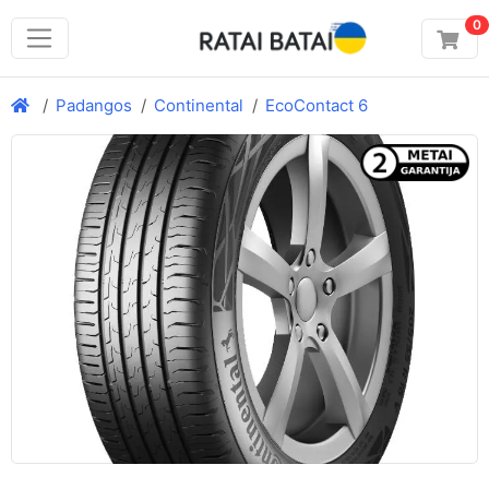
0
Padangos
Continental
EcoContact 6