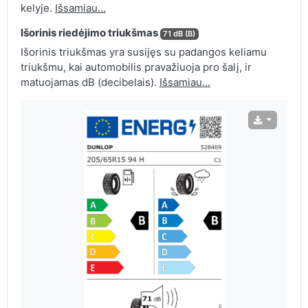
kelyje.
Išsamiau...
Išorinis riedėjimo triukšmas
71 dB (B)
Išorinis triukšmas yra susijęs su padangos keliamu
triukšmu, kai automobilis pravažiuoja pro šalį, ir
matuojamas dB (decibelais).
Išsamiau...