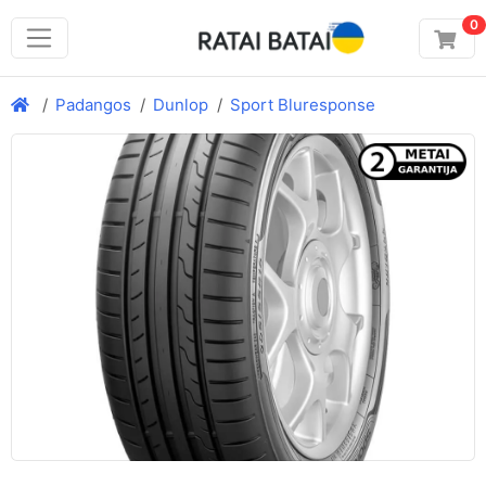
0
Padangos
Dunlop
Sport Bluresponse