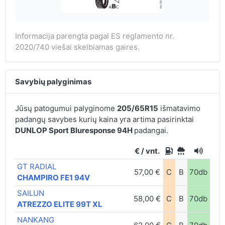
Informacija parengta pagal ES reglamento nr.
2020/740 viešai skelbiamas gaires.
Savybių palyginimas
Jūsų patogumui palyginome
205/65R15
išmatavimo
padangų savybes kurių kaina yra artima pasirinktai
DUNLOP Sport Bluresponse 94H
padangai.
€ / vnt.
GT RADIAL
57,00 €
C
B
70db
CHAMPIRO FE1 94V
SAILUN
58,00 €
C
B
70db
ATREZZO ELITE 99T XL
NANKANG