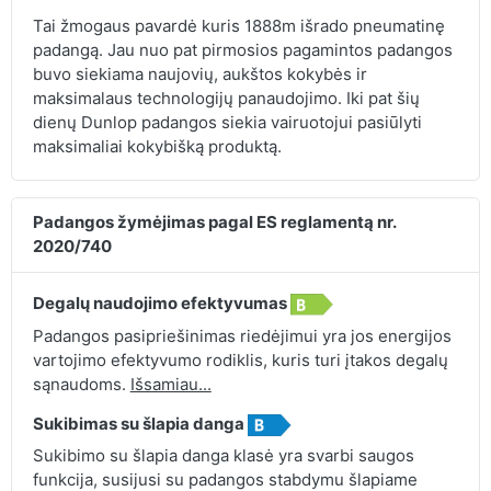
Tai žmogaus pavardė kuris 1888m išrado pneumatinę
padangą. Jau nuo pat pirmosios pagamintos padangos
buvo siekiama naujovių, aukštos kokybės ir
maksimalaus technologijų panaudojimo. Iki pat šių
dienų Dunlop padangos siekia vairuotojui pasiūlyti
maksimaliai kokybišką produktą.
Padangos žymėjimas pagal ES reglamentą nr.
2020/740
Degalų naudojimo efektyvumas
Padangos pasipriešinimas riedėjimui yra jos energijos
vartojimo efektyvumo rodiklis, kuris turi įtakos degalų
sąnaudoms.
Išsamiau...
Sukibimas su šlapia danga
Sukibimo su šlapia danga klasė yra svarbi saugos
funkcija, susijusi su padangos stabdymu šlapiame