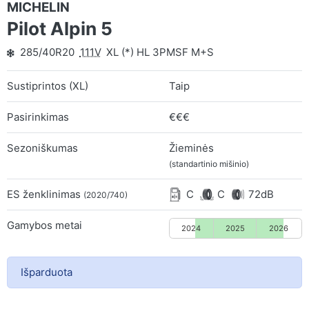
MICHELIN
Pilot Alpin 5
285/40R20
111V
XL (*) HL 3PMSF M+S
Sustiprintos (XL)
Taip
Pasirinkimas
€€€
Sezoniškumas
Žieminės
(standartinio mišinio)
ES ženklinimas
C
C
72dB
(2020/740)
Gamybos metai
2024
2025
2026
Išparduota