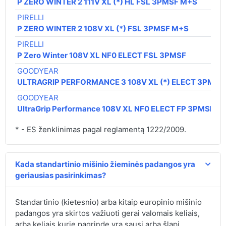
P ZERO WINTER 2 111V XL (*) HL FSL 3PMSF M+S
PIRELLI
P ZERO WINTER 2 108V XL (*) FSL 3PMSF M+S
PIRELLI
P Zero Winter 108V XL NF0 ELECT FSL 3PMSF
GOODYEAR
ULTRAGRIP PERFORMANCE 3 108V XL (*) ELECT 3PMSF
GOODYEAR
UltraGrip Performance 108V XL NF0 ELECT FP 3PMSF M
* - ES ženklinimas pagal reglamentą 1222/2009.
Kada standartinio mišinio žieminės padangos yra
geriausias pasirinkimas?
Standartinio (kietesnio) arba kitaip europinio mišinio
padangos yra skirtos važiuoti gerai valomais keliais,
arba keliais kurie pagrinde yra sausi arba šlapi.