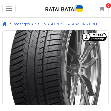
0
Padangos
Sailun
ATREZZO 4SEASONS PRO