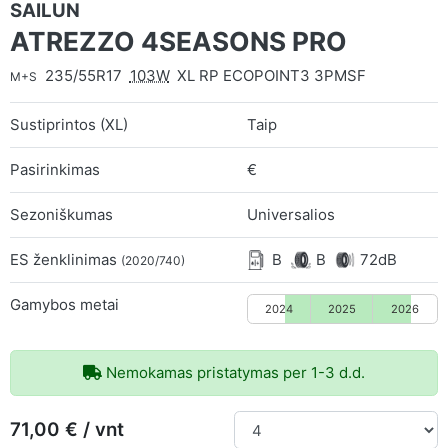
SAILUN
ATREZZO 4SEASONS PRO
235/55R17
103W
XL RP ECOPOINT3 3PMSF
M+S
Sustiprintos (XL)
Taip
Pasirinkimas
€
Sezoniškumas
Universalios
ES ženklinimas
B
B
72dB
(2020/740)
Gamybos metai
2024
2025
2026
Nemokamas pristatymas per 1-3 d.d.
71,00 € / vnt