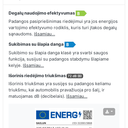
Degalų naudojimo efektyvumas
Padangos pasipriešinimas riedėjimui yra jos energijos
vartojimo efektyvumo rodiklis, kuris turi įtakos degalų
sąnaudoms.
Išsamiau...
Sukibimas su šlapia danga
Sukibimo su šlapia danga klasė yra svarbi saugos
funkcija, susijusi su padangos stabdymu šlapiame
kelyje.
Išsamiau...
Išorinis riedėjimo triukšmas
72 dB (B)
Išorinis triukšmas yra susijęs su padangos keliamu
triukšmu, kai automobilis pravažiuoja pro šalį, ir
matuojamas dB (decibelais).
Išsamiau...