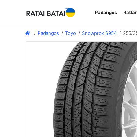
Padangos
Ratlan
Padangos
Toyo
Snowprox S954
255/3