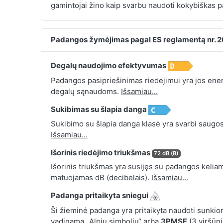
gamintojai žino kaip svarbu naudoti kokybiškas pa
Padangos žymėjimas pagal ES reglamentą nr. 
Degalų naudojimo efektyvumas
Padangos pasipriešinimas riedėjimui yra jos energ
degalų sąnaudoms.
Išsamiau...
Sukibimas su šlapia danga
Sukibimo su šlapia danga klasė yra svarbi saugos
Išsamiau...
Išorinis riedėjimo triukšmas
72 dB (B)
Išorinis triukšmas yra susijęs su padangos keliamu
matuojamas dB (decibelais).
Išsamiau...
Padanga pritaikyta sniegui
Ši žieminė padanga yra pritaikyta naudoti sunkio
vadinamą „Alpių simboliu“ arba
3PMSF
(3 viršūn