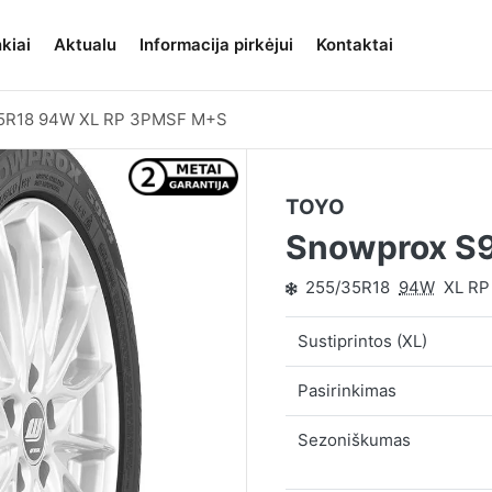
kiai
Aktualu
Informacija pirkėjui
Kontaktai
5R18 94W XL RP 3PMSF M+S
TOYO
Snowprox S
255/35R18
94W
XL R
Sustiprintos (XL)
Pasirinkimas
Sezoniškumas