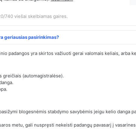
0/740 viešai skelbiamas gaires.
a geriausias pasirinkimas?
inio padangos yra skirtos važiuoti gerai valomais keliais, arba ke
s greičiais (automagistralėse).
 danga.
opa.
 pasižymi blogesnėmis stabdymo savybėmis jeigu kelio danga pa
aros metu, gali nuspręsti nekeisti padangų pavasarį į vasarines