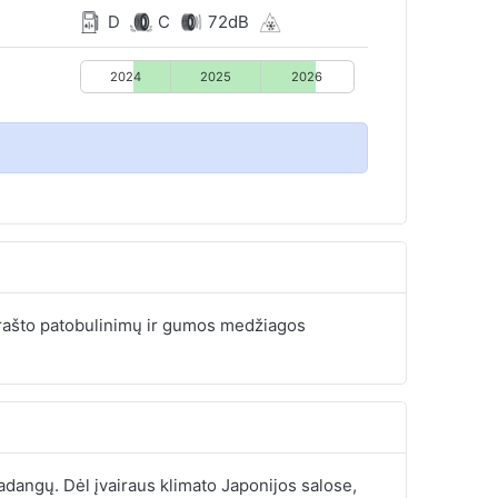
D
C
72dB
2024
2025
2026
 rašto patobulinimų ir gumos medžiagos
padangų. Dėl įvairaus klimato Japonijos salose,