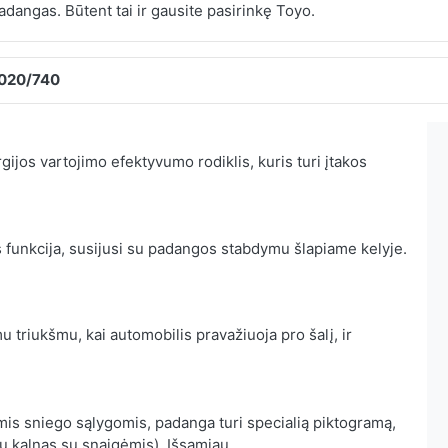
dangas. Būtent tai ir gausite pasirinkę Toyo.
2020/740
ijos vartojimo efektyvumo rodiklis, kuris turi įtakos
 funkcija, susijusi su padangos stabdymu šlapiame kelyje.
 triukšmu, kai automobilis pravažiuoja pro šalį, ir
mis sniego sąlygomis, padanga turi specialią piktogramą,
ių kalnas su snaigėmis).
Išsamiau...