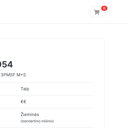
0
954
P 3PMSF M+S
Taip
€€
Žieminės
(standartinio mišinio)