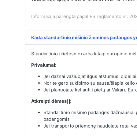
Informacija parengta pagal ES reglamento nr. 202
Kada standartinio mišinio žieminės padangos yr
Standartinio (kietesnio) arba kitaip europinio miš
Privalumai:
Jei dažnai važiuojat ilgus atstumus, dideliai
Norite gero sukibimo su sausa/šlapia kelio
Jei planuojate keliauti į pietų ar Vakarų Eur
Atkreipti dėmesį į:
Standartinio mišinio padangos dažniausiai
padangomis
Jei transporto priemonę naudojate retai vas