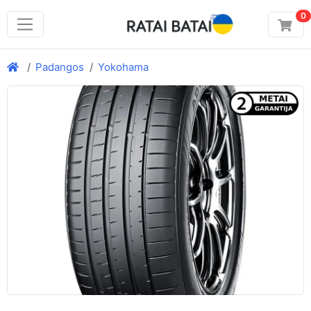
0
Padangos
Yokohama