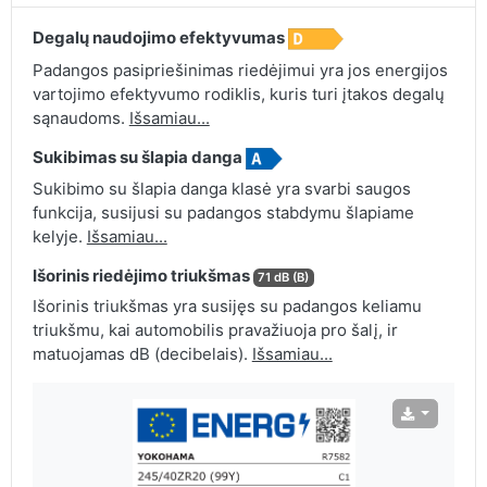
Degalų naudojimo efektyvumas
Padangos pasipriešinimas riedėjimui yra jos energijos
vartojimo efektyvumo rodiklis, kuris turi įtakos degalų
sąnaudoms.
Išsamiau...
Sukibimas su šlapia danga
Sukibimo su šlapia danga klasė yra svarbi saugos
funkcija, susijusi su padangos stabdymu šlapiame
kelyje.
Išsamiau...
Išorinis riedėjimo triukšmas
71 dB (B)
Išorinis triukšmas yra susijęs su padangos keliamu
triukšmu, kai automobilis pravažiuoja pro šalį, ir
matuojamas dB (decibelais).
Išsamiau...