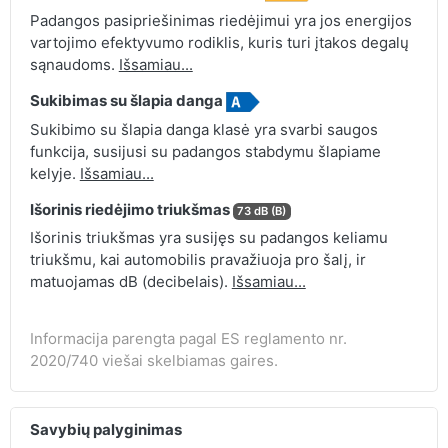
Padangos pasipriešinimas riedėjimui yra jos energijos
vartojimo efektyvumo rodiklis, kuris turi įtakos degalų
sąnaudoms.
Išsamiau...
Sukibimas su šlapia danga
Sukibimo su šlapia danga klasė yra svarbi saugos
funkcija, susijusi su padangos stabdymu šlapiame
kelyje.
Išsamiau...
Išorinis riedėjimo triukšmas
73 dB (B)
Išorinis triukšmas yra susijęs su padangos keliamu
triukšmu, kai automobilis pravažiuoja pro šalį, ir
matuojamas dB (decibelais).
Išsamiau...
Informacija parengta pagal ES reglamento nr.
2020/740 viešai skelbiamas gaires.
Savybių palyginimas