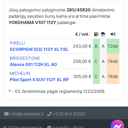
Jūsų patogumui palyginome
285/45R20
išmatavimo
padangų savybes kurių kaina yra artima pasirinktai
YOKOHAMA V107 112Y
padangai.
€ / vnt.
PIRELLI
243,00 €
B
A
72db
SCORPION (S3) 112Y XL FSL
BRIDGESTONE
258,00 €
C
A
74db
Alenza 001 112H XL AO
MICHELIN
305,00 €
C
A
74db
Pilot Sport 4 SUV 112Y XL RP
* - ES ženklinimas pagal reglamentą 1222/2009.
info@rataibatai.lt
+370 614 82697
© 2026 rataibatai.lt
I-V 9:00 - 18:00