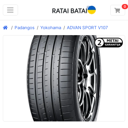
0
Padangos
Yokohama
ADVAN SPORT V107