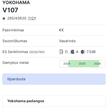
YOKOHAMA
V107
285/45R20
112Y
Pasirinkimas
€€
Sezoniškumas
Vasarinės
ES ženklinimas
D
A
73dB
(2020/740)
Gamybos metai
2024
2025
2026
Išparduota
Yokohama padangos