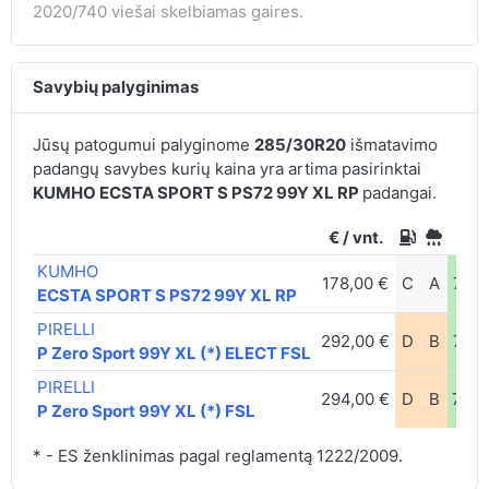
2020/740 viešai skelbiamas gaires.
Savybių palyginimas
Jūsų patogumui palyginome
285/30R20
išmatavimo
padangų savybes kurių kaina yra artima pasirinktai
KUMHO ECSTA SPORT S PS72 99Y XL RP
padangai.
€ / vnt.
KUMHO
178,00 €
C
A
74d
ECSTA SPORT S PS72 99Y XL RP
PIRELLI
292,00 €
D
B
70d
P Zero Sport 99Y XL (*) ELECT FSL
PIRELLI
294,00 €
D
B
73d
P Zero Sport 99Y XL (*) FSL
* - ES ženklinimas pagal reglamentą 1222/2009.