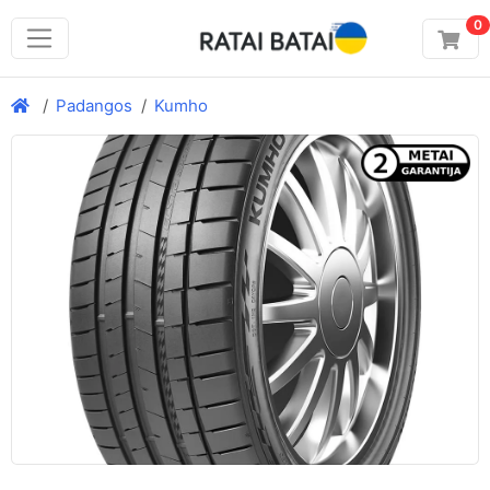
0
Padangos
Kumho