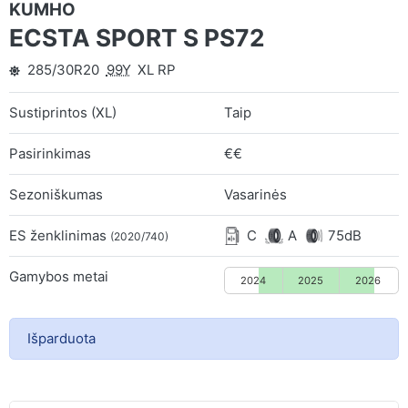
KUMHO
ECSTA SPORT S PS72
285/30R20
99Y
XL RP
Sustiprintos (XL)
Taip
Pasirinkimas
€€
Sezoniškumas
Vasarinės
ES ženklinimas
C
A
75dB
(2020/740)
Gamybos metai
2024
2025
2026
Išparduota