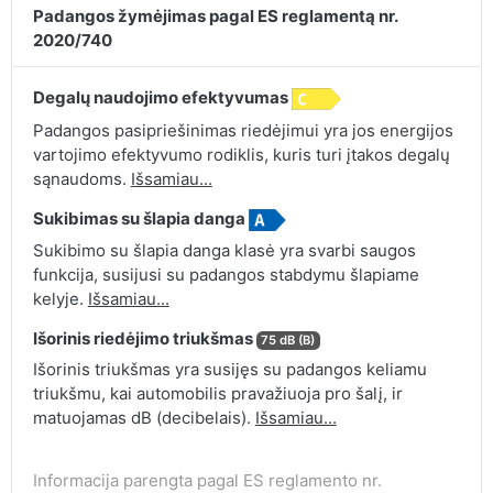
Padangos žymėjimas pagal ES reglamentą nr.
2020/740
Degalų naudojimo efektyvumas
Padangos pasipriešinimas riedėjimui yra jos energijos
vartojimo efektyvumo rodiklis, kuris turi įtakos degalų
sąnaudoms.
Išsamiau...
Sukibimas su šlapia danga
Sukibimo su šlapia danga klasė yra svarbi saugos
funkcija, susijusi su padangos stabdymu šlapiame
kelyje.
Išsamiau...
Išorinis riedėjimo triukšmas
75 dB (B)
Išorinis triukšmas yra susijęs su padangos keliamu
triukšmu, kai automobilis pravažiuoja pro šalį, ir
matuojamas dB (decibelais).
Išsamiau...
Informacija parengta pagal ES reglamento nr.