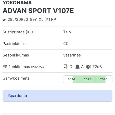
YOKOHAMA
ADVAN SPORT V107E
285/30R20
99Y
XL (I*) RP
Sustiprintos (XL)
Taip
Pasirinkimas
€€
Sezoniškumas
Vasarinės
ES ženklinimas
D
A
72dB
(2020/740)
Gamybos metai
2024
2025
2026
Išparduota