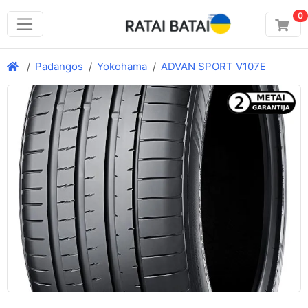
0
Padangos
Yokohama
ADVAN SPORT V107E