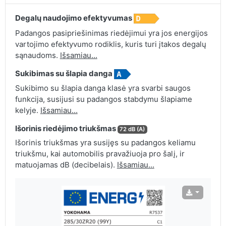
Degalų naudojimo efektyvumas
Padangos pasipriešinimas riedėjimui yra jos energijos
vartojimo efektyvumo rodiklis, kuris turi įtakos degalų
sąnaudoms.
Išsamiau...
Sukibimas su šlapia danga
Sukibimo su šlapia danga klasė yra svarbi saugos
funkcija, susijusi su padangos stabdymu šlapiame
kelyje.
Išsamiau...
Išorinis riedėjimo triukšmas
72 dB (A)
Išorinis triukšmas yra susijęs su padangos keliamu
triukšmu, kai automobilis pravažiuoja pro šalį, ir
matuojamas dB (decibelais).
Išsamiau...